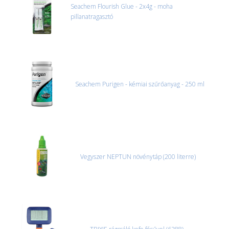
Seachem Flourish Glue - 2x4g - moha
pillanatragasztó
Seachem Purigen - kémiai szűrőanyag - 250 ml
Vegyszer NEPTUN növénytáp (200 literre)