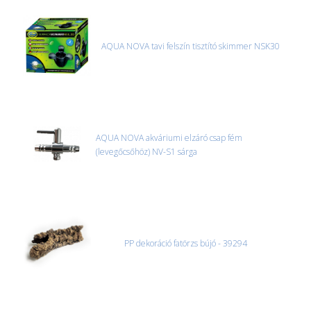
MACSKA
új élőlények
ÉLŐ ÉDESVÍZI
akciók
AQUA NOVA tavi felszín tisztító skimmer NSK30
ÉLŐ TENGERI
referenciák
KISÁLLATOK
NÖVÉNYEK
EGYÉB
AQUA NOVA akváriumi elzáró csap fém
(levegőcsőhöz) NV-S1 sárga
EXTRA AKCIÓK
PP dekoráció fatörzs bújó - 39294