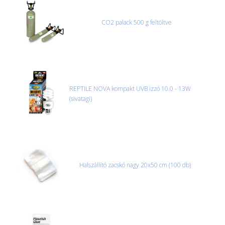
CO2 palack 500 g feltöltve
REPTILE NOVA kompakt UVB izzó 10.0 - 13W
(sivatagi)
Halszállító zacskó nagy 20x50 cm (100 db)