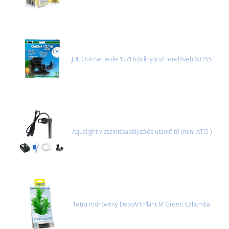
JBL Out-Set wide 12/16 (kifolyócső terelővel) 60155
Aqualight vízszintszabályzó és utántöltő (mini ATO )
Tetra műnövény DecoArt Plant M Green Cabomba