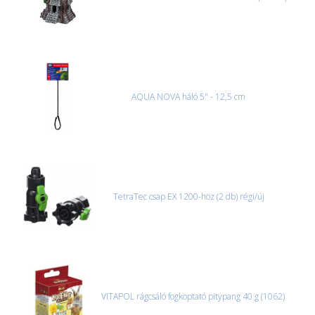
CSOMAG ÁTVÉTELE
Amennyiben a csomag átvételekor sérülést, folyadékot vagy
bármi rendellenességet tapasztal, a kibontás és az átvétel előtt
jegyzőkönyvet kell felvenni a futárral. A sérült termékek cseréjét,
csak ebben az esetben tudjuk vállalni, ha a jegyzőkönyv elkészült,
és azonnal eljutott hozzánk az információ.
AQUA NOVA háló 5" - 12,5 cm
TetraTec csap EX 1200-höz (2 db) régi/új
VITAPOL rágcsáló fogkoptató pitypang 40 g (1062)