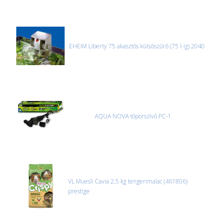
EHEIM Liberty 75 akasztós külsőszűrő (75 l-ig) 2040
AQUA NOVA tóporszívó PC-1
VL Muesli Cavia 2,5 kg tengerimalac (461806)
prestige