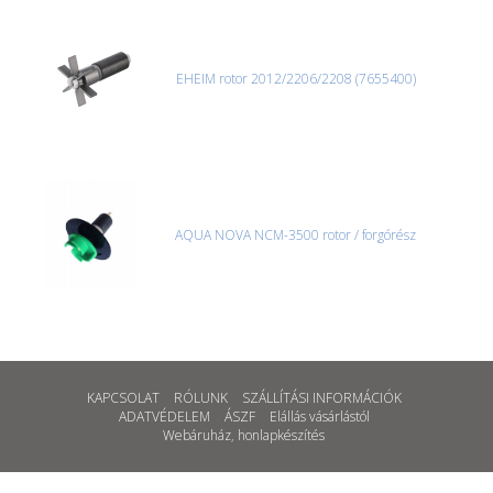
EHEIM rotor 2012/2206/2208 (7655400)
AQUA NOVA NCM-3500 rotor / forgórész
KAPCSOLAT
RÓLUNK
SZÁLLÍTÁSI INFORMÁCIÓK
ADATVÉDELEM
ÁSZF
Elállás vásárlástól
Webáruház
,
honlapkészítés