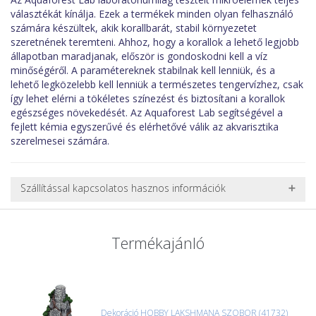
választékát kínálja. Ezek a termékek minden olyan felhasználó
számára készültek, akik korallbarát, stabil környezetet
szeretnének teremteni. Ahhoz, hogy a korallok a lehető legjobb
állapotban maradjanak, először is gondoskodni kell a víz
minőségéről. A paramétereknek stabilnak kell lenniük, és a
lehető legközelebb kell lenniük a természetes tengervízhez, csak
így lehet elérni a tökéletes színezést és biztosítani a korallok
egészséges növekedését. Az Aquaforest Lab segítségével a
fejlett kémia egyszerűvé és elérhetővé válik az akvarisztika
szerelmesei számára.
Szállítással kapcsolatos hasznos információk
NEHÉZ, NAGY VAGY TÖRÉKENY TERMÉKEK SZÁLLÍTÁSA
A futárral csak egy bizonyos méret alatti csomagok szállítására
Termékajánló
van lehetőség, ezért nagy vagy nehéz termékeknél (pl. nagy
akváriumok, bútorok, stb.) egyedi szállítási ajánlatot adunk.
Nagyobb termékeink kiszállítását szállítmányozási partnerrel,
vagy saját teherautóval oldjuk meg. Minden rendelés egyedi,
úgyhogy előre egyeztetni kell mindenképpen.
Dekoráció HOBBY LAKSHMANA SZOBOR (41732)