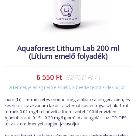
MACSKA
új élőlények
ÉLŐ ÉDESVÍZI
akciók
ÉLŐ TENGERI
referenciák
KISÁLLATOK
Aquaforest Lithum Lab 200 ml
NÖVÉNYEK
(Lítium emelő folyadék)
EGYÉB
EXTRA AKCIÓK
6 550 Ft
32750 Ft / l
A termék jelenleg nem elérhető, a beérkezésről érdeklődjön!
ítium (Li) - természetes módon megtalálható a tengervízben, és
készleteit az akvárium lakói szisztematikusan fogyasztják. 1 ml
termék 0.01 mg/l-rel növeli a lítiumszintet 100 liter vízben.
Ajánlott szint: 0.15 - 0.20 mg/l (ppm). Az adagolást az ICP-OES
tesztek eredményei alapján javasoljuk.
Az Aquaforest Lab laboratóriumilag tesztelt mikroelemek teljes