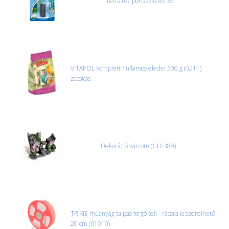
TetraTec porlasztó AS 35
VITAPOL komplett hullámos eledel 500 g (0211)
zacskós
Dekoráció várrom (GU-389)
TRIXIE műanyag talpas forgó teli - rácsra is szerelhető
20 cm (61010)