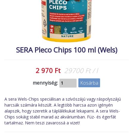
MACSKA
új élőlények
ÉLŐ ÉDESVÍZI
akciók
ÉLŐ TENGERI
referenciák
KISÁLLATOK
NÖVÉNYEK
SERA Pleco Chips 100 ml (Wels)
EGYÉB
EXTRA AKCIÓK
2 970 Ft
29700 Ft / l
mennyiség:
A sera Wels-Chips speciálisan a szívószájú vagy ráspolyszájú
harcsák számára készült. A legtöbb harcsa azon igényén
alapszik, hogy szeretik a táplálékukat lekaparni. A sera Wels-
Chips sokáig stabil marad az akváriumban. Füz- és égerfát
tartalmaz. Nem teszi zavarossá a vizet!