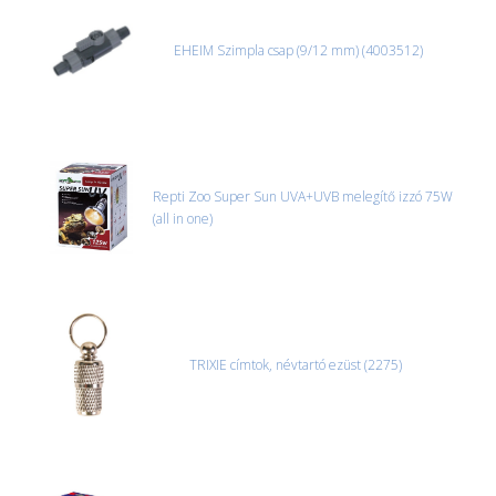
EHEIM Szimpla csap (9/12 mm) (4003512)
Repti Zoo Super Sun UVA+UVB melegítő izzó 75W
(all in one)
TRIXIE címtok, névtartó ezüst (2275)