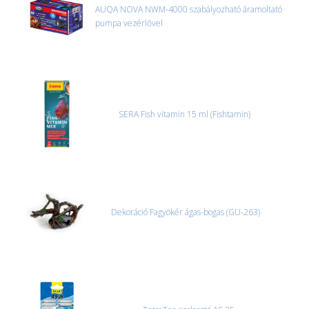
AUQA NOVA NWM-4000 szabályozható áramoltató
pumpa vezérlővel
SERA Fish vitamin 15 ml (Fishtamin)
Dekoráció Fagyökér ágas-bogas (GU-263)