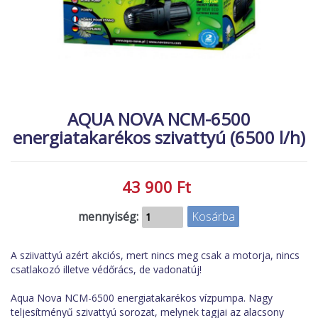
MACSKA
új élőlények
ÉLŐ ÉDESVÍZI
akciók
ÉLŐ TENGERI
referenciák
KISÁLLATOK
NÖVÉNYEK
AQUA NOVA NCM-6500
energiatakarékos szivattyú (6500 l/h)
EGYÉB
EXTRA AKCIÓK
43 900 Ft
mennyiség:
A sziivattyú azért akciós, mert nincs meg csak a motorja, nincs
csatlakozó illetve védőrács, de vadonatúj!
Aqua Nova NCM-6500 energiatakarékos vízpumpa. Nagy
teljesítményű szivattyú sorozat, melynek tagjai az alacsony