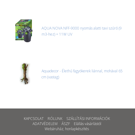
AQUA NOVA NFF-9000 nyomás alatti tavi szűrő (9
m3-hez) + 11W UV
Aquadecor - Élethű fagyökerek liánnal, mohával 65
cm (vastag)
KAPCSOLAT
RÓLUNK
SZÁLLÍTÁSI INFORMÁCIÓK
ADATVÉDELEM
ÁSZF
Elállás vásárlástól
Webáruház
,
honlapkészítés