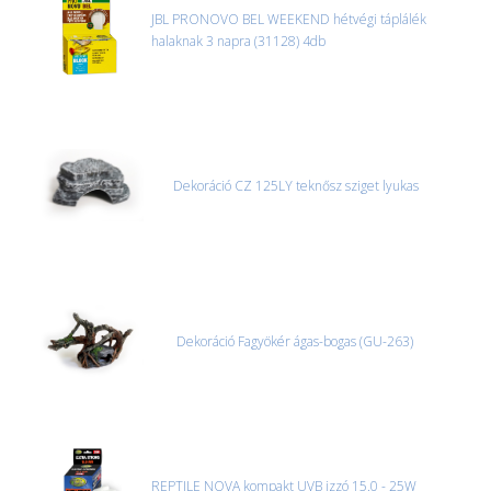
úgyhogy előre egyeztetni kell mindenképpen.
JBL PRONOVO BEL WEEKEND hétvégi táplálék
halaknak 3 napra (31128) 4db
CSOMAG ÁTVÉTELE
Amennyiben a csomag átvételekor sérülést, folyadékot vagy
bármi rendellenességet tapasztal, a kibontás és az átvétel előtt
jegyzőkönyvet kell felvenni a futárral. A sérült termékek cseréjét,
csak ebben az esetben tudjuk vállalni, ha a jegyzőkönyv elkészült,
és azonnal eljutott hozzánk az információ.
Dekoráció CZ 125LY teknősz sziget lyukas
Dekoráció Fagyökér ágas-bogas (GU-263)
REPTILE NOVA kompakt UVB izzó 15.0 - 25W