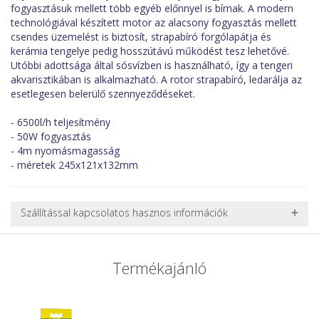
fogyasztásuk mellett több egyéb előnnyel is bírnak. A modern
technológiával készített motor az alacsony fogyasztás mellett
csendes üzemelést is biztosít, strapabíró forgólapátja és
kerámia tengelye pedig hosszútávú működést tesz lehetővé.
Utóbbi adottsága által sósvízben is használható, így a tengeri
akvarisztikában is alkalmazható. A rotor strapabíró, ledarálja az
esetlegesen belerülő szennyeződéseket.
- 6500l/h teljesítmény
- 50W fogyasztás
- 4m nyomásmagasság
- méretek 245x121x132mm
Szállítással kapcsolatos hasznos információk
NEHÉZ, NAGY VAGY TÖRÉKENY TERMÉKEK SZÁLLÍTÁSA
A futárral csak egy bizonyos méret alatti csomagok szállítására
Termékajánló
van lehetőség, ezért nagy vagy nehéz termékeknél (pl. nagy
akváriumok, bútorok, stb.) egyedi szállítási ajánlatot adunk.
Nagyobb termékeink kiszállítását szállítmányozási partnerrel,
vagy saját teherautóval oldjuk meg. Minden rendelés egyedi,