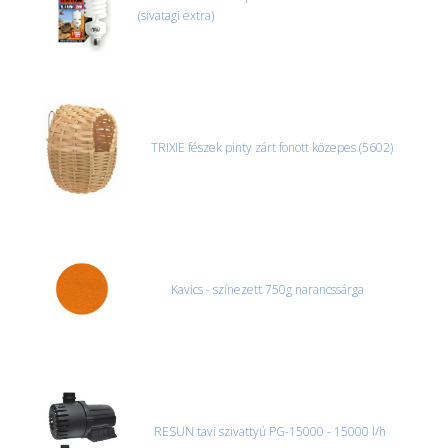
(sivatagi extra)
TRIXIE fészek pinty zárt fonott közepes (5602)
Kavics - színezett 750g narancssárga
RESUN tavi szivattyú PG-15000 - 15000 l/h