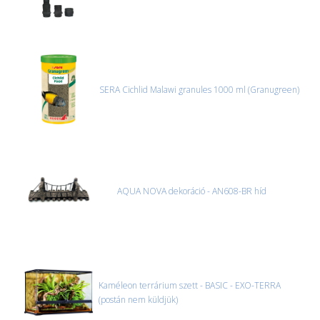
SERA Cichlid Malawi granules 1000 ml (Granugreen)
AQUA NOVA dekoráció - AN608-BR híd
Kaméleon terrárium szett - BASIC - EXO-TERRA
(postán nem küldjük)