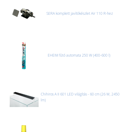
SERA komplett javítókészlet Air 110 R-hez
EHEIM fűtő automata 250 W (400-600 l)
Chihiros A II 601 LED világítás - 60 cm (26 W, 2450
lm)