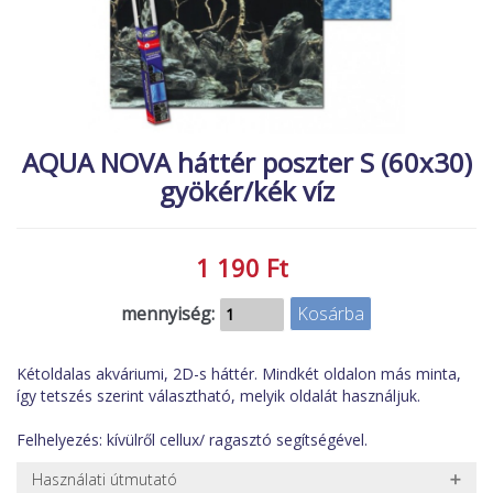
MACSKA
új élőlények
ÉLŐ ÉDESVÍZI
akciók
ÉLŐ TENGERI
referenciák
KISÁLLATOK
AQUA NOVA háttér poszter S (60x30)
NÖVÉNYEK
gyökér/kék víz
EGYÉB
EXTRA AKCIÓK
1 190 Ft
mennyiség:
Kétoldalas akváriumi, 2D-s háttér. Mindkét oldalon más minta,
így tetszés szerint választható, melyik oldalát használjuk.
Felhelyezés: kívülről cellux/ ragasztó segítségével.
Használati útmutató