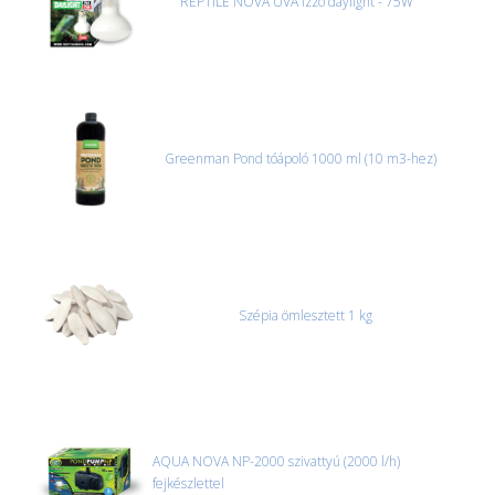
REPTILE NOVA UVA izzó daylight - 75W
Greenman Pond tóápoló 1000 ml (10 m3-hez)
Szépia ömlesztett 1 kg
AQUA NOVA NP-2000 szivattyú (2000 l/h)
fejkészlettel