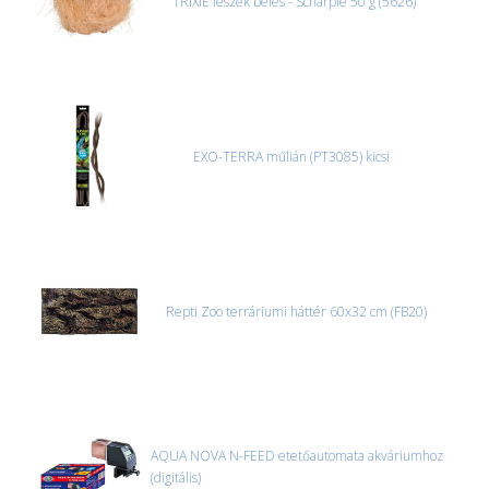
TRIXIE fészek bélés - Scharpie 50 g (5626)
EXO-TERRA műlián (PT3085) kicsi
Repti Zoo terráriumi háttér 60x32 cm (FB20)
AQUA NOVA N-FEED etetőautomata akváriumhoz
(digitális)