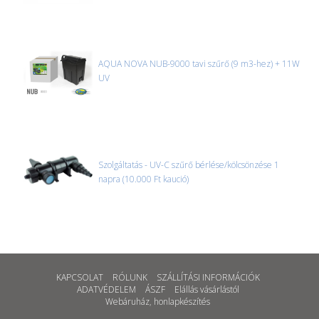
AQUA NOVA NUB-9000 tavi szűrő (9 m3-hez) + 11W
UV
Szolgáltatás - UV-C szűrő bérlése/kölcsönzése 1
napra (10.000 Ft kaució)
KAPCSOLAT
RÓLUNK
SZÁLLÍTÁSI INFORMÁCIÓK
ADATVÉDELEM
ÁSZF
Elállás vásárlástól
Webáruház
,
honlapkészítés