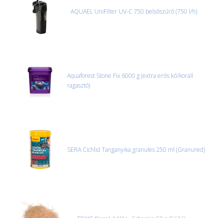
úgyhogy előre egyeztetni kell mindenképpen.
AQUAEL UniFilter UV-C 750 belsőszűrő (750 l/h)
CSOMAG ÁTVÉTELE
Amennyiben a csomag átvételekor sérülést, folyadékot vagy
bármi rendellenességet tapasztal, a kibontás és az átvétel előtt
jegyzőkönyvet kell felvenni a futárral. A sérült termékek cseréjét,
csak ebben az esetben tudjuk vállalni, ha a jegyzőkönyv elkészült,
és azonnal eljutott hozzánk az információ.
Aquaforest Stone Fix 6000 g (extra erős kő/korall
ragasztó)
SERA Cichlid Tanganyika granules 250 ml (Granured)