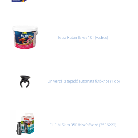
Tetra Rubin flakes 10 l (vödrös)
Univerzális tapadó automata fűtőkhöz (1 db)
EHEIM Skim 350 felszínfölöző (3536220)