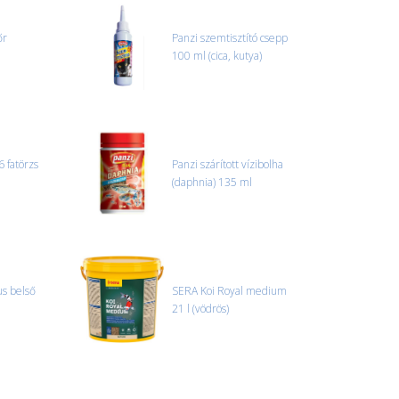
edi, úgyhogy előre egyeztetni kell mindenképpen.
őr
Panzi szemtisztító csepp
100 ml (cica, kutya)
r sérülést, folyadékot vagy bármi rendellenességet
el előtt jegyzőkönyvet kell felvenni a futárral. A sérült
 esetben tudjuk vállalni, ha a jegyzőkönyv elkészült,
információ.
 fatörzs
Panzi szárított vízibolha
(daphnia) 135 ml
s belső
SERA Koi Royal medium
21 l (vödrös)