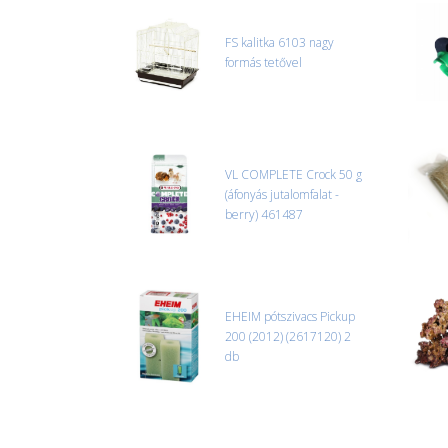
FS kalitka 6103 nagy
formás tetővel
VL COMPLETE Crock 50 g
(áfonyás jutalomfalat -
berry) 461487
EHEIM pótszivacs Pickup
200 (2012) (2617120) 2
db