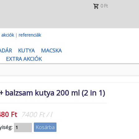
0 Ft
|
akciók
|
referenciák
ADÁR
KUTYA
MACSKA
EXTRA AKCIÓK
 balzsam kutya 200 ml (2 in 1)
480 Ft
7400 Ft / l
iség: