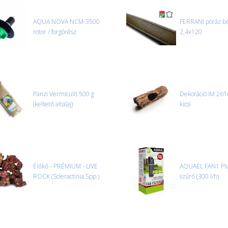
oldjuk meg. Minden rendelés egy
AQUA NOVA NCM-3500
FERRANI póráz b
CSOMAG ÁTVÉTELE
rotor / forgórész
2,4x120
Amennyiben a csomag átvételeko
tapasztal, a kibontás és az átvét
termékek cseréjét, csak ebben az
és azonnal eljutott hozzánk az 
Panzi Vermiculit 500 g
Dekoráció IM 2616
(keltető altalaj)
kicsi
Élőkő - PRÉMIUM - LIVE
AQUAEL FAN1 Plu
ROCK (Scleractinia Spp.)
szűrő (300 l/h)