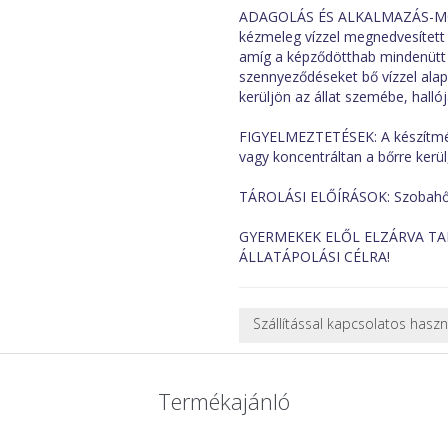
ADAGOLÁS ÉS ALKALMAZÁS-MÓDJA
kézmeleg vízzel megnedvesített 
amíg a képződötthab mindenütt b
szennyeződéseket bő vízzel alap
kerüljön az állat szemébe, halló
FIGYELMEZTETÉSEK: A készítmény
vagy koncentráltan a bőrre kerül,
TÁROLÁSI ELŐÍRÁSOK: Szobahőmér
GYERMEKEK ELŐL ELZÁRVA TA
ÁLLATÁPOLÁSI CÉLRA!
Szállítással kapcsolatos hasz
NEHÉZ, NAGY VAGY TÖRÉKENY
A futárral csak egy bizonyos mé
Termékajánló
nagy vagy nehéz termékeknél (p
ajánlatot adunk.
Nagyobb termékeink kiszállítását