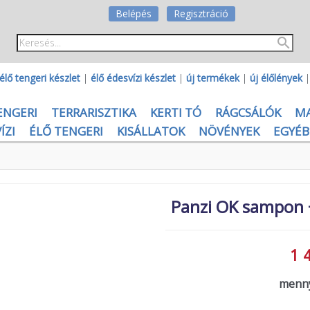
Belépés
Regisztráció
élő tengeri készlet
|
élő édesvízi készlet
|
új termékek
|
új élőlények
ENGERI
TERRARISZTIKA
KERTI TÓ
RÁGCSÁLÓK
M
ÍZI
ÉLŐ TENGERI
KISÁLLATOK
NÖVÉNYEK
EGYÉB
Panzi OK sampon +
1 
menny