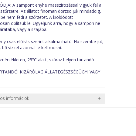
: A sampont enyhe masszírozással vigyük fel a
szőrzetre. Az állatot finoman dörzsöljük mindaddig,
e nem fedi a szőrzetet. A kioldódott
osan öblítsük le. Ügyeljünk arra, hogy a sampon ne
járatába, vagy a szájába.
 csak előírás szerint alkalmazható. Ha szembe jut,
 bő vízzel azonnal le kell mosni.
sékleten, 25°C alatt, száraz helyen tartandó.
RTANDÓ! KIZÁRÓLAG ÁLLATEGÉSZSÉGÜGYI VAGY
nos információk
 TERMÉKEK SZÁLLÍTÁSA
ret alatti csomagok szállítására van lehetőség, ezért
l. nagy akváriumok, bútorok, stb.) egyedi szállítási
 szállítmányozási partnerrel, vagy saját teherautóval