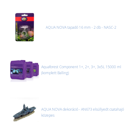
AQUA NOVA tapadó 16 mm - 2 db - NASC-2
Aquaforest Component 1+, 2+, 3+, 3x5L 15000 ml
(komplett Balling)
AQUA NOVA dekoráció - AN673 elsüllyedt csatahajó
közepes