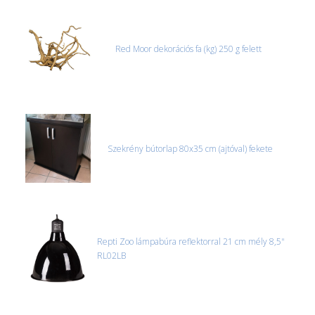
Red Moor dekorációs fa (kg) 250 g felett
Szekrény bútorlap 80x35 cm (ajtóval) fekete
Repti Zoo lámpabúra reflektorral 21 cm mély 8,5"
RL02LB