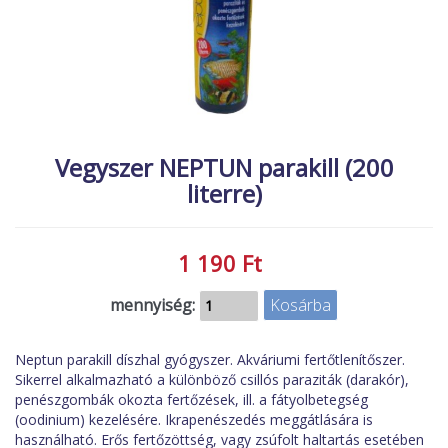
MACSKA
új élőlények
ÉLŐ ÉDESVÍZI
akciók
ÉLŐ TENGERI
referenciák
KISÁLLATOK
NÖVÉNYEK
Vegyszer NEPTUN parakill (200
literre)
EGYÉB
EXTRA AKCIÓK
1 190 Ft
mennyiség:
Neptun parakill díszhal gyógyszer. Akváriumi fertőtlenítőszer.
Sikerrel alkalmazható a különböző csillós paraziták (darakór),
penészgombák okozta fertőzések, ill. a fátyolbetegség
(oodinium) kezelésére. Ikrapenészedés meggátlására is
használható. Erős fertőzöttség, vagy zsúfolt haltartás esetében