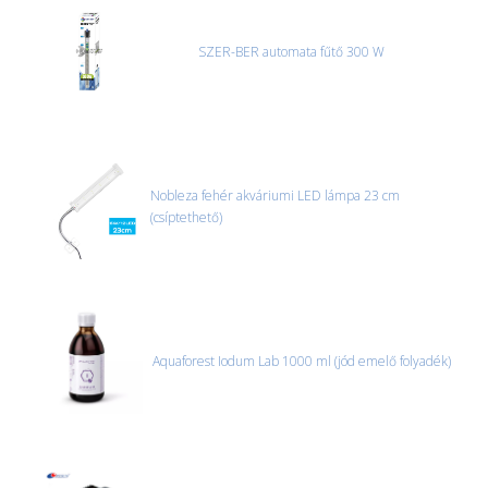
SZER-BER automata fűtő 300 W
Nobleza fehér akváriumi LED lámpa 23 cm
(csíptethető)
Aquaforest Iodum Lab 1000 ml (jód emelő folyadék)