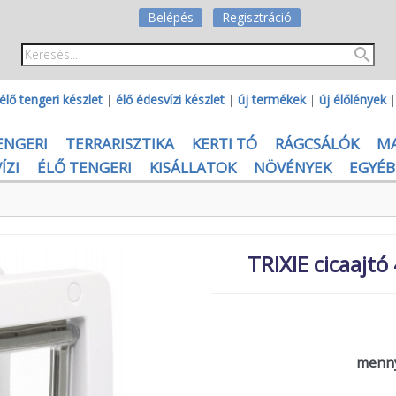
Belépés
Regisztráció
élő tengeri készlet
|
élő édesvízi készlet
|
új termékek
|
új élőlények
ENGERI
TERRARISZTIKA
KERTI TÓ
RÁGCSÁLÓK
M
ÍZI
ÉLŐ TENGERI
KISÁLLATOK
NÖVÉNYEK
EGYÉB
TRIXIE cicaajtó
menny