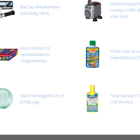
CSOMAG ÁTVÉTELE
EHEIM compactO
Red Sea Refraktométer
Amennyiben a csomag átvételeko
szivattyú (1800-3
(sósűrűség mérő)
tapasztal, a kibontás és az átvét
vízen kívül
termékek cseréjét, csak ebben az
és azonnal eljutott hozzánk az 
AQUA NOVA CO2
POND LINE tavi an
nyomáscsökkentő
(vízkezelőszer) 2
+mágnesszelep
SAVIC hörcsöggömb 25 cm
Tetra SafeStart 1
(0198) nagy
(120 literhez)