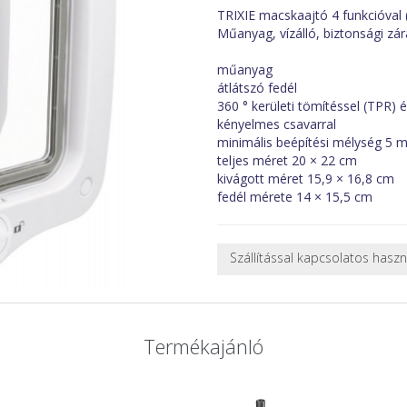
TRIXIE macskaajtó 4 funkcióval (min
Műanyag, vízálló, biztonsági zár
műanyag
átlátszó fedél
360 ° kerületi tömítéssel (TPR)
kényelmes csavarral
minimális beépítési mélység 5
teljes méret 20 × 22 cm
kivágott méret 15,9 × 16,8 cm
fedél mérete 14 × 15,5 cm
Szállítással kapcsolatos hasz
NEHÉZ, NAGY VAGY TÖRÉKENY
A futárral csak egy bizonyos mé
nagy vagy nehéz termékeknél (p
Termékajánló
ajánlatot adunk.
Nagyobb termékeink kiszállítását
oldjuk meg. Minden rendelés egy