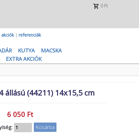
0 Ft
|
akciók
|
referenciák
ADÁR
KUTYA
MACSKA
EXTRA AKCIÓK
 4 állású (44211) 14x15,5 cm
6 050 Ft
iség: