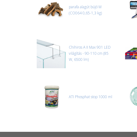
parafa alagút bújó M
(CO064 0,65-1,3 kg)
Chihiros A II Max 901 LED
világítás - 90-110 cm (85
W, 6500 lm)
ATI Phosphat stop 1000 ml