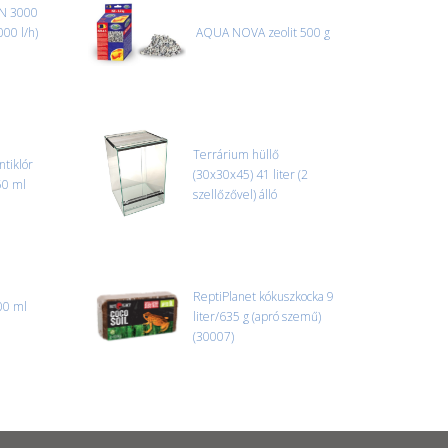
N 3000
r sérülést, folyadékot vagy bármi rendellenességet
000 l/h)
AQUA NOVA zeolit 500 g
el előtt jegyzőkönyvet kell felvenni a futárral. A sérült
 esetben tudjuk vállalni, ha a jegyzőkönyv elkészült,
információ.
Terrárium hüllő
tiklór
(30x30x45) 41 liter (2
50 ml
szellőzővel) álló
ReptiPlanet kókuszkocka 9
00 ml
liter/635 g (apró szemű)
(30007)