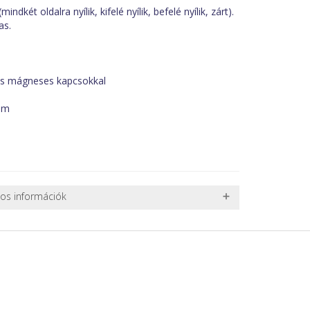
dkét oldalra nyílik, kifelé nyílik, befelé nyílik, zárt).
as.
 és mágneses kapcsokkal
 mm
nos információk
 TERMÉKEK SZÁLLÍTÁSA
ret alatti csomagok szállítására van lehetőség, ezért
l. nagy akváriumok, bútorok, stb.) egyedi szállítási
 szállítmányozási partnerrel, vagy saját teherautóval
edi, úgyhogy előre egyeztetni kell mindenképpen.