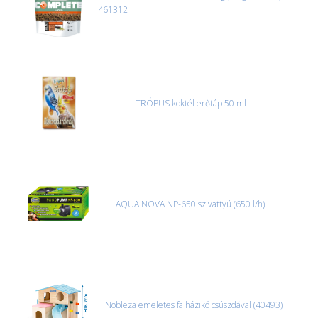
461312
TRÓPUS koktél erőtáp 50 ml
AQUA NOVA NP-650 szivattyú (650 l/h)
Nobleza emeletes fa házikó csúszdával (40493)