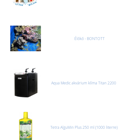
Élőkő - BONTOTT
Aqua Medic akvárium klíma Titan 2200
Tetra AlguMin Plus 250 ml (1000 literre)