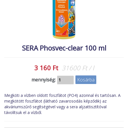
MACSKA
új élőlények
ÉLŐ ÉDESVÍZI
akciók
ÉLŐ TENGERI
referenciák
KISÁLLATOK
NÖVÉNYEK
SERA Phosvec-clear 100 ml
EGYÉB
EXTRA AKCIÓK
3 160 Ft
31600 Ft / l
mennyiség:
Megköti a vízben oldott foszfátot (PO4) azonnal és tartósan. A
megkötött foszfátot (látható zavarosodás képződik) az
akváriumszűrő segítségével vagy a sera aljzattisztítóval
távolítsuk el a vízből.