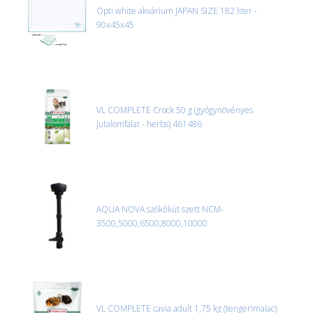
Opti white akvárium JAPAN SIZE 182 liter -
90x45x45
VL COMPLETE Crock 50 g (gyógynövényes
jutalomfalat - herbs) 461486
AQUA NOVA szökőkút szett NCM-
3500,5000,6500,8000,10000
VL COMPLETE cavia adult 1,75 kg (tengerimalac)