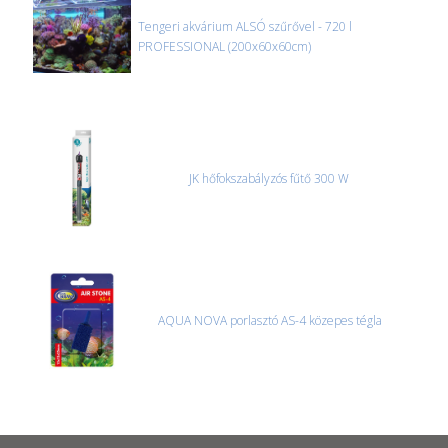
Tengeri akvárium ALSÓ szűrővel - 720 l
PROFESSIONAL (200x60x60cm)
JK hőfokszabályzós fűtő 300 W
AQUA NOVA porlasztó AS-4 közepes tégla