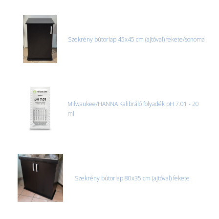
Szekrény bútorlap 45x45 cm (ajtóval) fekete/sonoma
Milwaukee/HANNA Kalibráló folyadék pH 7.01 - 20
ml
Szekrény bútorlap 80x35 cm (ajtóval) fekete