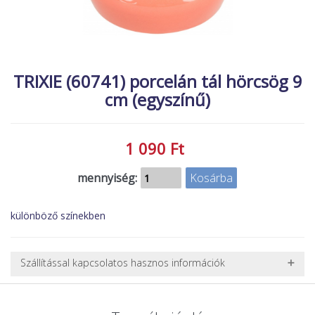
MACSKA
új élőlények
ÉLŐ ÉDESVÍZI
akciók
ÉLŐ TENGERI
referenciák
TRIXIE (60741) porcelán tál hörcsög 9
KISÁLLATOK
cm (egyszínű)
NÖVÉNYEK
EGYÉB
1 090 Ft
EXTRA AKCIÓK
mennyiség:
különböző színekben
Szállítással kapcsolatos hasznos információk
NEHÉZ, NAGY VAGY TÖRÉKENY TERMÉKEK SZÁLLÍTÁSA
A futárral csak egy bizonyos méret alatti csomagok szállítására