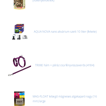
(növényevőknek)
AQUA NOVA nano akvárium szett 10 liter (fekete)
TRIXIE hám + póráz cica fényvisszaverős (4184)
MAG-FLOAT lebegő mágneses algakaparó nagy (16
mm) large