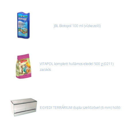
JBL Biotopol 100 ml (vízkezelő)
VITAPOL komplett hullámos eledel 500 g (0211)
zacskós
EGYEDI TERRÁRIUM dupla szellőzővel (6 mm) hüllő