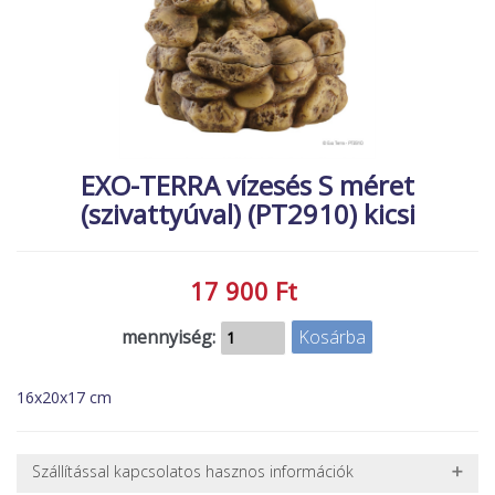
MACSKA
új élőlények
ÉLŐ ÉDESVÍZI
akciók
ÉLŐ TENGERI
referenciák
KISÁLLATOK
NÖVÉNYEK
EXO-TERRA vízesés S méret
(szivattyúval) (PT2910) kicsi
EGYÉB
EXTRA AKCIÓK
17 900 Ft
mennyiség:
16x20x17 cm
Szállítással kapcsolatos hasznos információk