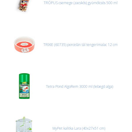
TRÓPUS csemege (zacskós) gyümölcsös 500 ml
TRIXIE (60735) porcelán tál tengerimalac 12 cm
Tetra Pond AlgoRem 3000 ml (lebegő alga)
MyPet kalitka Lara (40x27x51 cm)