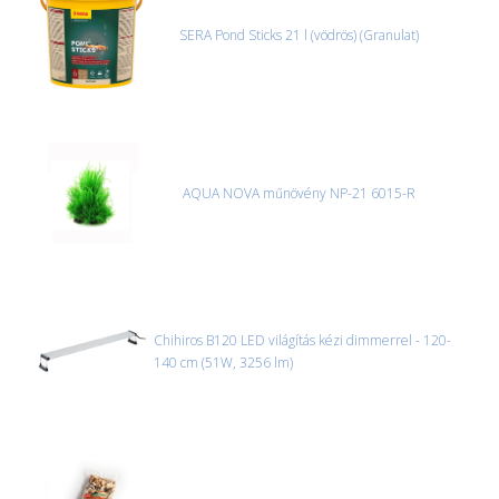
SERA Pond Sticks 21 l (vödrös) (Granulat)
AQUA NOVA műnövény NP-21 6015-R
Chihiros B120 LED világítás kézi dimmerrel - 120-
140 cm (51W, 3256 lm)