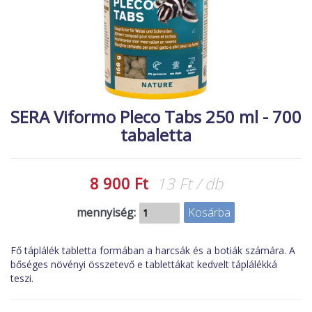
MACSKA
új termékek
ÉLŐ ÉDESVÍZI
új élőlények
ÉLŐ TENGERI
akciók
KISÁLLATOK
referenciák
NÖVÉNYEK
SERA Viformo Pleco Tabs 250 ml - 700
tabaletta
EGYÉB
EXTRA AKCIÓK
8 900 Ft
13 Ft / db
mennyiség:
Fő táplálék tabletta formában a harcsák és a botiák számára. A
bőséges növényi összetevő e tablettákat kedvelt táplálékká
teszi.