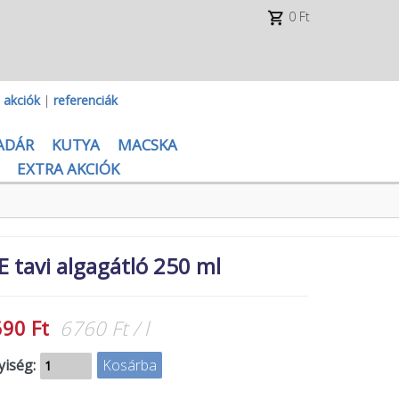
0 Ft
|
akciók
|
referenciák
ADÁR
KUTYA
MACSKA
EXTRA AKCIÓK
 tavi algagátló 250 ml
690 Ft
6760 Ft / l
iség: