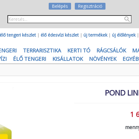
Belépés
Regisztráció
élő tengeri készlet
|
élő édesvízi készlet
|
új termékek
|
új élőlények
ENGERI
TERRARISZTIKA
KERTI TÓ
RÁGCSÁLÓK
M
ÍZI
ÉLŐ TENGERI
KISÁLLATOK
NÖVÉNYEK
EGYÉB
POND LINE
1 
menny