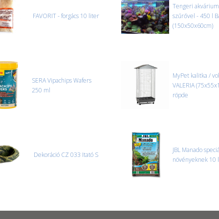
Tengeri akváriu
FAVORIT - forgács 10 liter
szűrővel - 450 l 
(150x50x60cm)
MyPet kalitka / vo
SERA Vipachips Wafers
VALERIA (75x55x
250 ml
röpde
JBL Manado speciál
Dekoráció CZ 033 Itató S
növényeknek 10 l