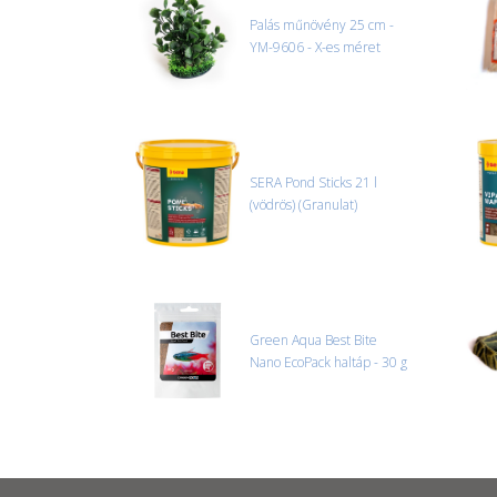
Palás műnövény 25 cm -
YM-9606 - X-es méret
SERA Pond Sticks 21 l
(vödrös) (Granulat)
Green Aqua Best Bite
Nano EcoPack haltáp - 30 g