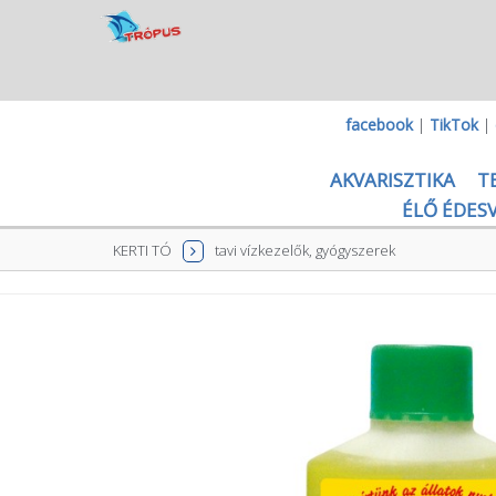
facebook
|
TikTok
|
AKVARISZTIKA
T
ÉLŐ ÉDESV
KERTI TÓ
tavi vízkezelők, gyógyszerek