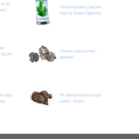
m ALSÓ
Tetra műnövény DecoArt
BASIC
Plant M Green Cabomba
lier
Corners rock (szürke) -
150 cm)
dekorkő
is talaj
PP dekoráció fatörzs bújó
iter
széles - 39293