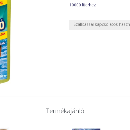
10000 literhez
Szállítással kapcsolatos hasz
NEHÉZ, NAGY VAGY TÖRÉKENY
A futárral csak egy bizonyos mé
nagy vagy nehéz termékeknél (p
ajánlatot adunk.
Nagyobb termékeink kiszállítását
oldjuk meg. Minden rendelés egy
CSOMAG ÁTVÉTELE
Amennyiben a csomag átvételeko
tapasztal, a kibontás és az átvét
termékek cseréjét, csak ebben az
és azonnal eljutott hozzánk az 
Termékajánló