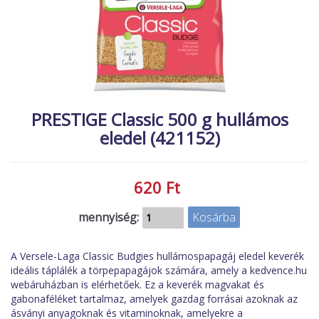
MACSKA
új élőlények
ÉLŐ ÉDESVÍZI
akciók
ÉLŐ TENGERI
referenciák
KISÁLLATOK
NÖVÉNYEK
PRESTIGE Classic 500 g hullámos
eledel (421152)
EGYÉB
EXTRA AKCIÓK
620 Ft
mennyiség:
A Versele-Laga Classic Budgies hullámospapagáj eledel keverék
ideális táplálék a törpepapagájok számára, amely a kedvence.hu
webáruházban is elérhetőek. Ez a keverék magvakat és
gabonaféléket tartalmaz, amelyek gazdag forrásai azoknak az
ásványi anyagoknak és vitaminoknak, amelyekre a