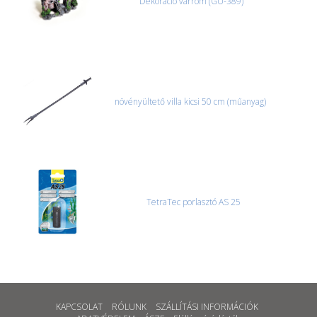
Dekoráció várrom (GU-389)
növényültető villa kicsi 50 cm (műanyag)
TetraTec porlasztó AS 25
KAPCSOLAT
RÓLUNK
SZÁLLÍTÁSI INFORMÁCIÓK