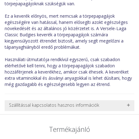
törpepapagájoknak szükségük van.
Ez a keverék előnyös, mert nemcsak a törpepapagájok
egészségére van hatással, hanem elősegíti azokt egészséges
növekedését és az általános jó közérzetet is. A Versele-Laga
Classic Budgies keverék a törpepapagájok számára
kiegyensúlyozott étrendet biztosít, amely segít megelőzni a
tápanyaghiányból eredő problémákat.
Használati útmutatója rendkívül egyszerű, csak szabadon
elérhetővé kell tenni, hogy a törpepapagájok szabadon
hozzáférjenek a keverékhez, amikor csak éhesek. A keveréket
extra vitaminokkal és ásványi anyagokkal is lehet dúsítani, hogy
még gazdagabb és egészségesebb legyen az étrend.
Szállítással kapcsolatos hasznos információk
NEHÉZ, NAGY VAGY TÖRÉKENY TERMÉKEK SZÁLLÍTÁSA
A futárral csak egy bizonyos méret alatti csomagok szállítására
Termékajánló
van lehetőség, ezért nagy vagy nehéz termékeknél (pl. nagy
akváriumok, bútorok, stb.) egyedi szállítási ajánlatot adunk.