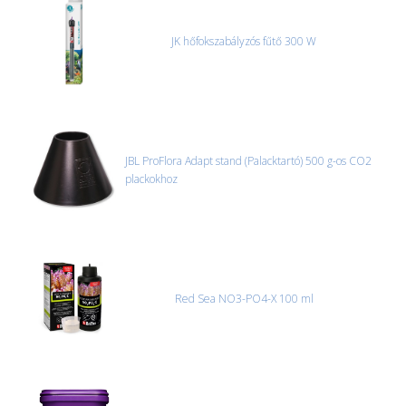
JK hőfokszabályzós fűtő 300 W
JBL ProFlora Adapt stand (Palacktartó) 500 g-os CO2
plackokhoz
Red Sea NO3-PO4-X 100 ml