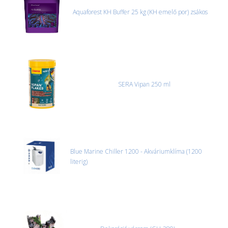
Aquaforest KH Buffer 25 kg (KH emelő por) zsákos
SERA Vipan 250 ml
Blue Marine Chiller 1200 - Akváriumklíma (1200
literig)