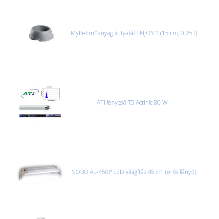
Nagyobb termékeink kiszállítását szállítmányozási partnerrel,
vagy saját teherautóval oldjuk meg. Minden rendelés egyedi,
úgyhogy előre egyeztetni kell mindenképpen.
MyPet műanyag kutyatál ENJOY 1 (15 cm, 0,25 l)
CSOMAG ÁTVÉTELE
Amennyiben a csomag átvételekor sérülést, folyadékot vagy
bármi rendellenességet tapasztal, a kibontás és az átvétel előtt
jegyzőkönyvet kell felvenni a futárral. A sérült termékek cseréjét,
csak ebben az esetben tudjuk vállalni, ha a jegyzőkönyv elkészült,
és azonnal eljutott hozzánk az információ.
ATI fénycső T5 Actinic 80 W
SOBO AL-450P LED világítás 45 cm (erős fényű)