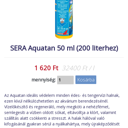
MACSKA
új élőlények
ÉLŐ ÉDESVÍZI
akciók
ÉLŐ TENGERI
referenciák
KISÁLLATOK
NÖVÉNYEK
SERA Aquatan 50 ml (200 literhez)
EGYÉB
EXTRA AKCIÓK
1 620 Ft
32400 Ft / l
mennyiség:
Az Aquatan ideális védelem minden édes- és tengervízi halnak,
ezen kívül nélkülözhetetlen az akvárium berendezésénél.
Vízelőkészítő és regeneráló, mely megköti a nehézfémet,
semlegesíti a vízben oldott sókat, eltávolítja a klórt, valamint
szállítás alatt csökkenti a stresszt. A halak hálóval való
kifogásánál gyakran sérül a nyálkahártya, mely újraképződését