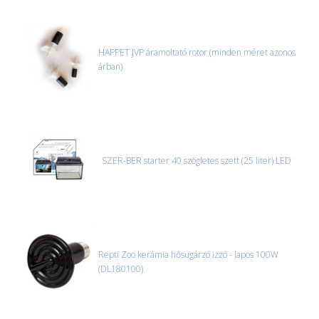
HAPPET JVP áramoltató rotor (minden méret azonos
árban)
SZER-BER starter 40 szögletes szett (25 liter) LED
Repti Zoo kerámia hősugárzó izzó - lapos 100W
(DL180100)