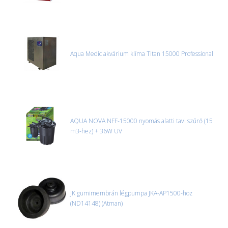
Aqua Medic akvárium klíma Titan 15000 Professional
AQUA NOVA NFF-15000 nyomás alatti tavi szűrő (15
m3-hez) + 36W UV
JK gumimembrán légpumpa JKA-AP1500-hoz
(ND14148) (Atman)