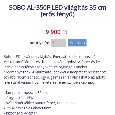
MACSKA
új élőlények
SOBO AL-350P LED világítás 35 cm
(erős fényű)
ÉLŐ ÉDESVÍZI
akciók
ÉLŐ TENGERI
referenciák
9 900 Ft
KISÁLLATOK
NÖVÉNYEK
mennyiség:
EGYÉB
Sobo LED akvárium világítás. Energiatakarékos, hosszú
EXTRA AKCIÓK
élettartamú lámpatest kisebb akváriumokra. A fehér és kék
ledek ideális fényviszonyokat, és ragyogó színeket
eredményeznek. A kihúzható lábakkal a lámpatest hosszához
további 10cm adható, így rugalmasan alkalmazható az adott
méretű akváriumhoz. Fekete és fehér színben kapható.
- lámpatest hossza: 35cm
- fogyasztás: 15W
- színhőmérséklet: 6000K fehér, 8000K kék
- 35-45cm széles akváriumra
- biztonsági adapter