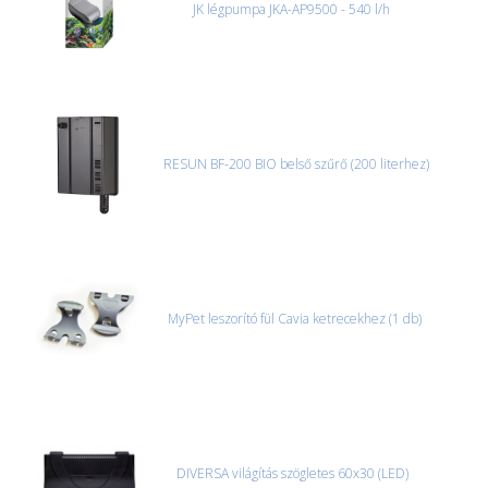
JK légpumpa JKA-AP9500 - 540 l/h
RESUN BF-200 BIO belső szűrő (200 literhez)
MyPet leszorító fül Cavia ketrecekhez (1 db)
DIVERSA világítás szögletes 60x30 (LED)