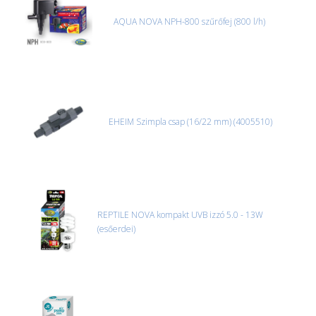
és azonnal eljutott hozzánk az információ.
AQUA NOVA NPH-800 szűrőfej (800 l/h)
EHEIM Szimpla csap (16/22 mm) (4005510)
REPTILE NOVA kompakt UVB izzó 5.0 - 13W
(esőerdei)