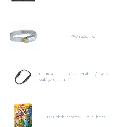
AWAB csőbilincs
Chihiros dimmer - B és C szériákhoz (fényerő
szabályzó manuális)
Panzi eledel dobozos 700 ml hullámos