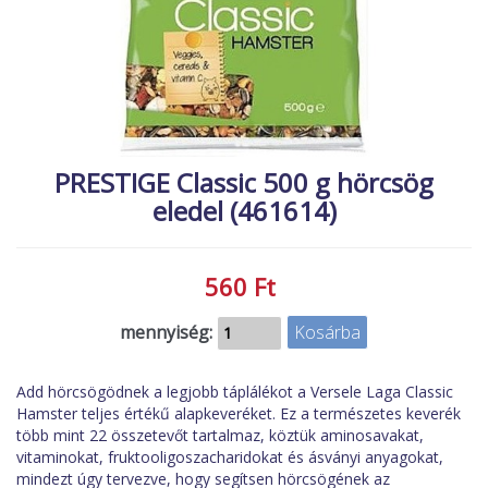
MACSKA
új élőlények
ÉLŐ ÉDESVÍZI
akciók
ÉLŐ TENGERI
referenciák
KISÁLLATOK
NÖVÉNYEK
PRESTIGE Classic 500 g hörcsög
eledel (461614)
EGYÉB
EXTRA AKCIÓK
560 Ft
mennyiség:
Add hörcsögödnek a legjobb táplálékot a Versele Laga Classic
Hamster teljes értékű alapkeveréket. Ez a természetes keverék
több mint 22 összetevőt tartalmaz, köztük aminosavakat,
vitaminokat, fruktooligoszacharidokat és ásványi anyagokat,
mindezt úgy tervezve, hogy segítsen hörcsögének az