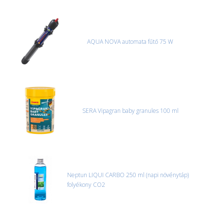
AQUA NOVA automata fűtő 75 W
SERA Vipagran baby granules 100 ml
Neptun LIQUI CARBO 250 ml (napi növénytáp)
folyékony CO2