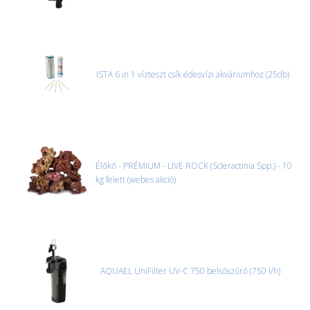
ISTA 6 in 1 vízteszt csík édesvízi akváriumhoz (25db)
Élőkő - PRÉMIUM - LIVE ROCK (Scleractinia Spp.) - 10
kg felett (webes akció)
AQUAEL UniFilter UV-C 750 belsőszűrő (750 l/h)