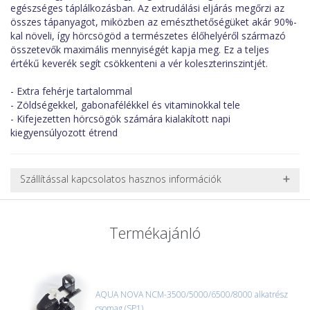
egészséges táplálkozásban. Az extrudálási eljárás megőrzi az
összes tápanyagot, miközben az emészthetőségüket akár 90%-
kal növeli, így hörcsögöd a természetes élőhelyéről származó
összetevők maximális mennyiségét kapja meg. Ez a teljes
értékű keverék segít csökkenteni a vér koleszterinszintjét.
- Extra fehérje tartalommal
- Zöldségekkel, gabonafélékkel és vitaminokkal tele
- Kifejezetten hörcsögök számára kialakított napi
kiegyensúlyozott étrend
Szállítással kapcsolatos hasznos információk
NEHÉZ, NAGY VAGY TÖRÉKENY TERMÉKEK SZÁLLÍTÁSA
A futárral csak egy bizonyos méret alatti csomagok szállítására
Termékajánló
van lehetőség, ezért nagy vagy nehéz termékeknél (pl. nagy
akváriumok, bútorok, stb.) egyedi szállítási ajánlatot adunk.
Nagyobb termékeink kiszállítását szállítmányozási partnerrel,
vagy saját teherautóval oldjuk meg. Minden rendelés egyedi,
úgyhogy előre egyeztetni kell mindenképpen.
AQUA NOVA NCM-3500/5000/6500/8000 alkatrész
csomag (SP1)