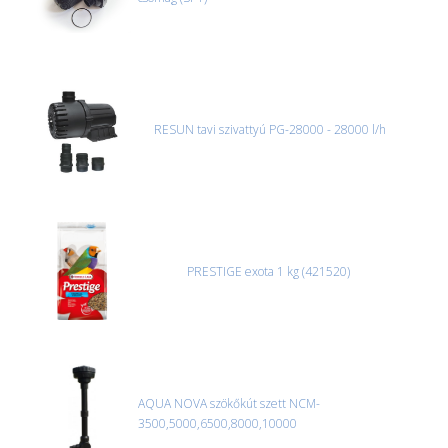
CSOMAG ÁTVÉTELE
Amennyiben a csomag átvételekor sérülést, folyadékot vagy
bármi rendellenességet tapasztal, a kibontás és az átvétel előtt
jegyzőkönyvet kell felvenni a futárral. A sérült termékek cseréjét,
csak ebben az esetben tudjuk vállalni, ha a jegyzőkönyv elkészült,
és azonnal eljutott hozzánk az információ.
RESUN tavi szivattyú PG-28000 - 28000 l/h
PRESTIGE exota 1 kg (421520)
AQUA NOVA szökőkút szett NCM-
3500,5000,6500,8000,10000