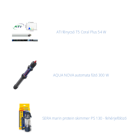
ATI fénycső T5 Coral Plus 54 W
AQUA NOVA automata fűtő 300 W
SERA marin protein skimmer PS 130 - fehérjefölöző