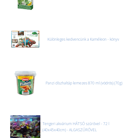
Különleges kedvencünk a Kaméleon - könyv
Panzi díszhaltáp lemezes 870 ml (vödrös) (70g)
Tengeri akvárium HÁTSÓ szűrővel - 72 l
(40x45x40cm) - ALGASZŰRŐVEL