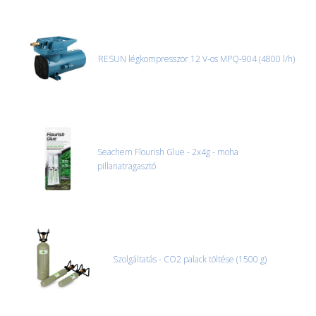
RESUN légkompresszor 12 V-os MPQ-904 (4800 l/h)
Seachem Flourish Glue - 2x4g - moha
pillanatragasztó
Szolgáltatás - CO2 palack töltése (1500 g)