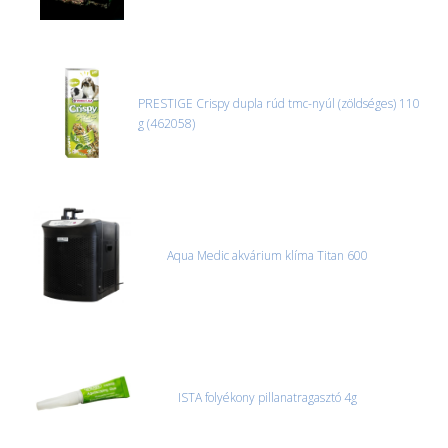
PRESTIGE Crispy dupla rúd tmc-nyúl (zöldséges) 110
g (462058)
Aqua Medic akvárium klíma Titan 600
ISTA folyékony pillanatragasztó 4g