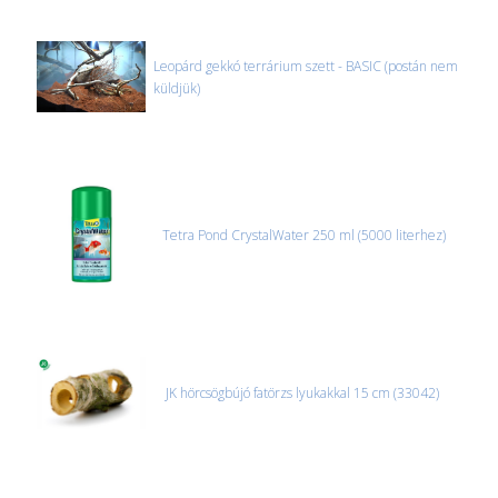
Leopárd gekkó terrárium szett - BASIC (postán nem
küldjük)
Tetra Pond CrystalWater 250 ml (5000 literhez)
JK hörcsögbújó fatörzs lyukakkal 15 cm (33042)