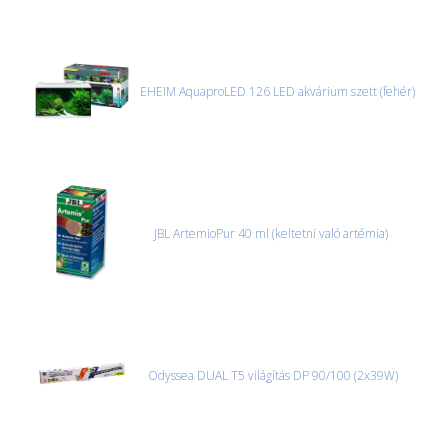
EHEIM AquaproLED 126 LED akvárium szett (fehér)
JBL ArtemioPur 40 ml (keltetni való artémia)
Odyssea DUAL T5 világítás DP 90/100 (2x39W)