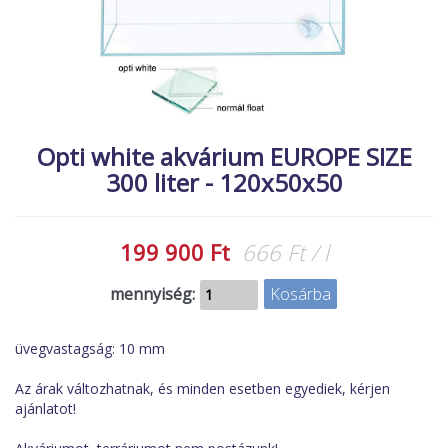
MACSKA
új élőlények
ÉLŐ ÉDESVÍZI
akciók
ÉLŐ TENGERI
referenciák
KISÁLLATOK
Opti white akvárium EUROPE SIZE
NÖVÉNYEK
300 liter - 120x50x50
EGYÉB
EXTRA AKCIÓK
199 900 Ft
666 Ft / l
mennyiség:
üvegvastagság: 10 mm
Az árak változhatnak, és minden esetben egyediek, kérjen
ajánlatot!