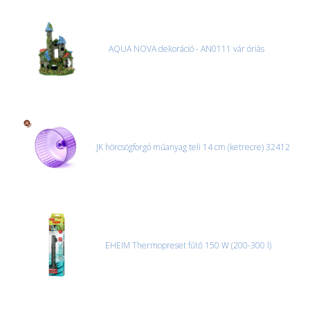
AQUA NOVA dekoráció - AN0111 vár óriás
JK hörcsögforgó műanyag teli 14 cm (ketrecre) 32412
EHEIM Thermopreset fűtő 150 W (200-300 l)