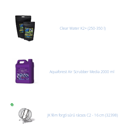
bármi rendellenességet tapasztal, a kibontás és az átvétel előtt
jegyzőkönyvet kell felvenni a futárral. A sérült termékek cseréjét,
csak ebben az esetben tudjuk vállalni, ha a jegyzőkönyv elkészült,
és azonnal eljutott hozzánk az információ.
Clear Water K2+ (250-350 l)
Aquaforest Air Scrubber Media 2000 ml
JK fém forgó sűrű rácsos C2 - 16 cm (32398)