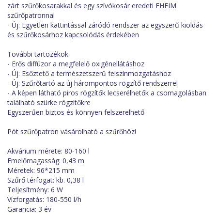
zárt szűrőkosarakkal és egy szívókosár eredeti EHEIM
szűrőpatronnal
- Új: Egyetlen kattintással záródó rendszer az egyszerű kioldás
és szűrőkosárhoz kapcsolódás érdekében
További tartozékok:
- Erős diffúzor a megfelelő oxigénellátáshoz
- Új: Esőztető a természetszerű felszínmozgatáshoz
- Új: Szűrőtartó az új hárompontos rögzítő rendszerrel
- A képen látható piros rögzítők lecserélhetők a csomagolásban
található szürke rögzítőkre
Egyszerűen biztos és könnyen felszerelhető
Pót szűrőpatron vásárolható a szűrőhöz!
Akvárium mérete: 80-160 l
Emelőmagasság: 0,43 m
Méretek: 96*215 mm
Szűrő térfogat: kb. 0,38 l
Teljesítmény: 6 W
Vízforgatás: 180-550 l/h
Garancia: 3 év