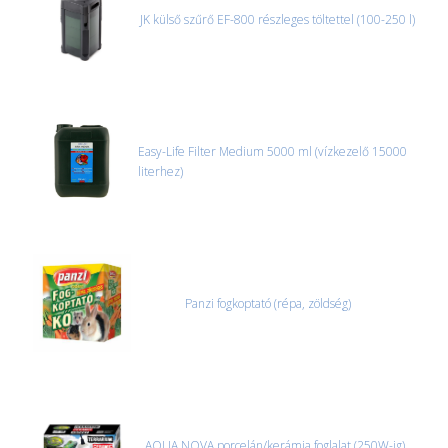
JK külső szűrő EF-800 részleges töltettel (100-250 l)
Easy-Life Filter Medium 5000 ml (vízkezelő 15000
literhez)
Panzi fogkoptató (répa, zöldség)
AQUA NOVA porcelán/kerámia foglalat (250W-ig)