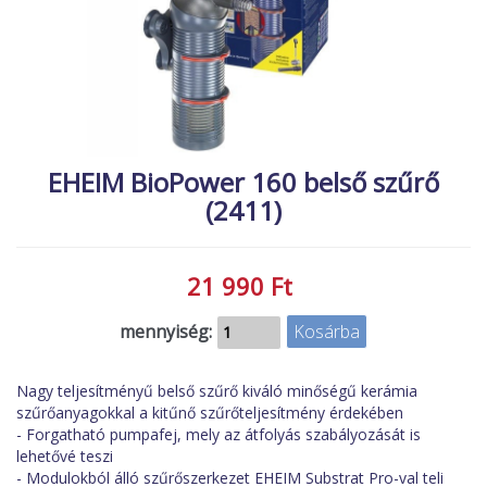
MACSKA
új élőlények
ÉLŐ ÉDESVÍZI
akciók
ÉLŐ TENGERI
referenciák
KISÁLLATOK
NÖVÉNYEK
EHEIM BioPower 160 belső szűrő
(2411)
EGYÉB
EXTRA AKCIÓK
21 990 Ft
mennyiség:
Nagy teljesítményű belső szűrő kiváló minőségű kerámia
szűrőanyagokkal a kitűnő szűrőteljesítmény érdekében
- Forgatható pumpafej, mely az átfolyás szabályozását is
lehetővé teszi
- Modulokból álló szűrőszerkezet EHEIM Substrat Pro-val teli