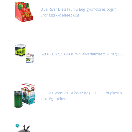
Blue River Diets Fruit & Bug (gyümölcs és bogár)
vitorlásgekkó eleség 60g
SZER-BER SZB-240F mini akváriumszett (9 liter) LED
EHEIM Classic 250 külső szűrő (2213) + 2 duplacsap
+ biológiai töltettel