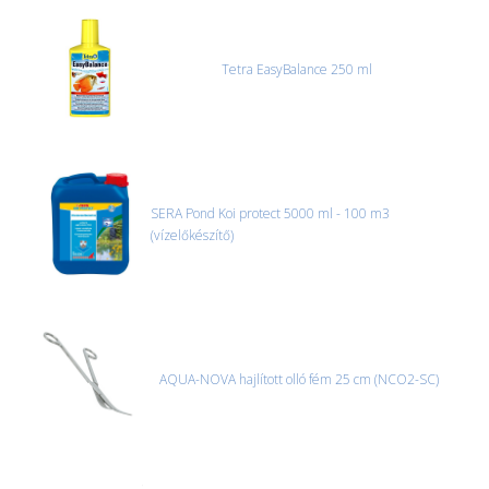
Tetra EasyBalance 250 ml
SERA Pond Koi protect 5000 ml - 100 m3
(vízelőkészítő)
AQUA-NOVA hajlított olló fém 25 cm (NCO2-SC)