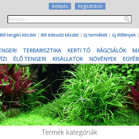
Belépés
Regisztráció
élő tengeri készlet
|
élő édesvízi készlet
|
új termékek
|
új élőlények
ENGERI
TERRARISZTIKA
KERTI TÓ
RÁGCSÁLÓK
M
ÍZI
ÉLŐ TENGERI
KISÁLLATOK
NÖVÉNYEK
EGYÉB
Termék kategóriák