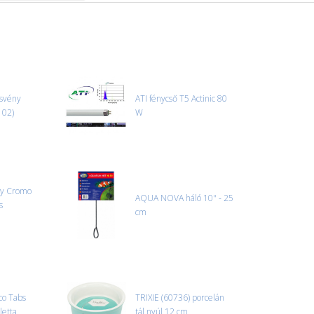
ösvény
ATI fénycső T5 Actinic 80
102)
W
dy Cromo
AQUA NOVA háló 10" - 25
s
cm
co Tabs
TRIXIE (60736) porcelán
letta
tál nyúl 12 cm