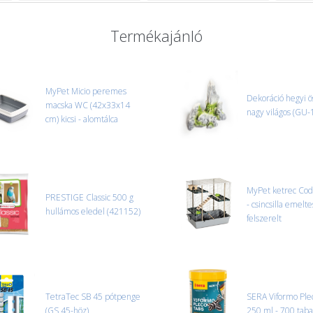
Termékajánló
MyPet Micio peremes
Dekoráció hegyi 
macska WC (42x33x14
nagy világos (GU-
cm) kicsi - alomtálca
MyPet ketrec Co
PRESTIGE Classic 500 g
- csincsilla emelte
hullámos eledel (421152)
felszerelt
TetraTec SB 45 pótpenge
SERA Viformo Ple
(GS 45-höz)
250 ml - 700 taba