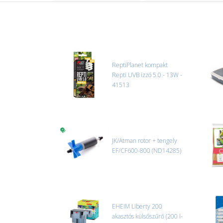
ReptiPlanet kompakt
Repti UVB izzó 5.0 - 13W -
41513
JK/Atman rotor + tengely
EF/CF600-800 (ND14285)
EHEIM Liberty 200
akasztós külsőszűrő (200 l-