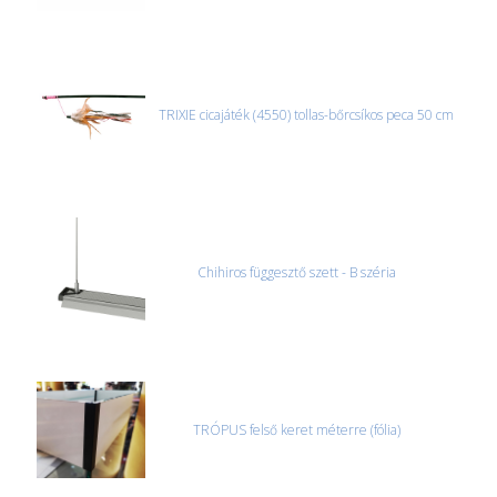
TRIXIE cicajáték (4550) tollas-bőrcsíkos peca 50 cm
Chihiros függesztő szett - B széria
TRÓPUS felső keret méterre (fólia)