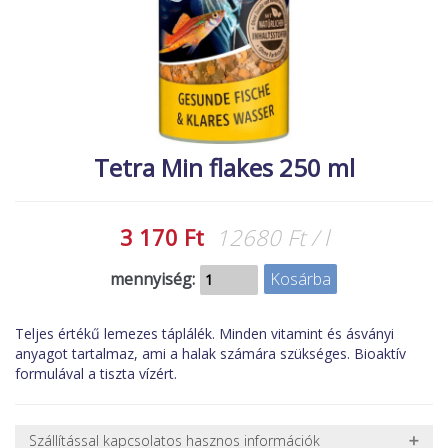
MACSKA
új élőlények
ÉLŐ ÉDESVÍZI
akciók
ÉLŐ TENGERI
referenciák
KISÁLLATOK
NÖVÉNYEK
Tetra Min flakes 250 ml
EGYÉB
EXTRA AKCIÓK
3 170 Ft
12680 Ft / l
mennyiség:
Teljes értékű lemezes táplálék. Minden vitamint és ásványi
anyagot tartalmaz, ami a halak számára szükséges. Bioaktív
formulával a tiszta vízért.
Szállítással kapcsolatos hasznos információk