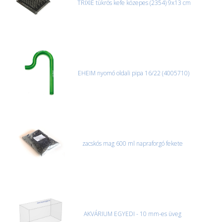
TRIXIE tükrös kefe közepes (2354) 9x13 cm
EHEIM nyomó oldali pipa 16/22 (4005710)
zacskós mag 600 ml napraforgó fekete
AKVÁRIUM EGYEDI - 10 mm-es üveg