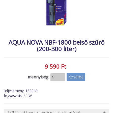
MACSKA
új élőlények
ÉLŐ ÉDESVÍZI
akciók
ÉLŐ TENGERI
referenciák
KISÁLLATOK
NÖVÉNYEK
AQUA NOVA NBF-1800 belső szűrő
(200-300 liter)
EGYÉB
EXTRA AKCIÓK
9 590 Ft
mennyiség:
teljesítmény: 1800 l/h
fogyasztás: 30 W
Szállítással kapcsolatos hasznos információk