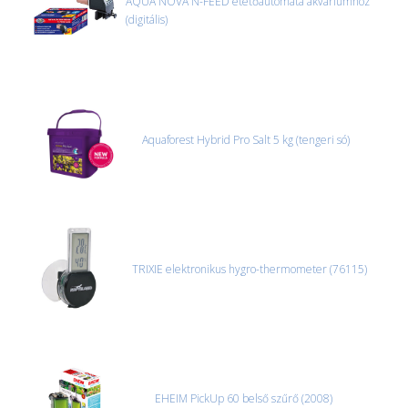
AQUA NOVA N-FEED etetőautomata akváriumhoz
(digitális)
Aquaforest Hybrid Pro Salt 5 kg (tengeri só)
TRIXIE elektronikus hygro-thermometer (76115)
EHEIM PickUp 60 belső szűrő (2008)