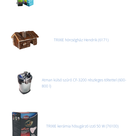
TRIXIE hörcsögház Hendrik (6171)
Atman külső szűrő CF-3200 részleges töltettel (600-
800 l)
TRIXIE kerámia hősugárzó izzó 50 W (76100)