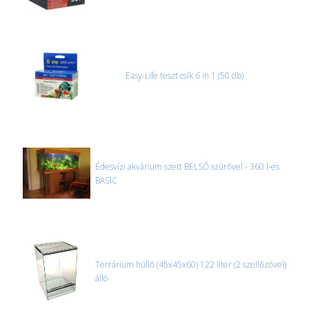
Easy-Life teszt csík 6 in 1 (50 db)
Édesvízi akvárium szett BELSŐ szűrővel - 360 l-es
BASIC
Terrárium hüllő (45x45x60) 122 liter (2 szellőzővel)
álló