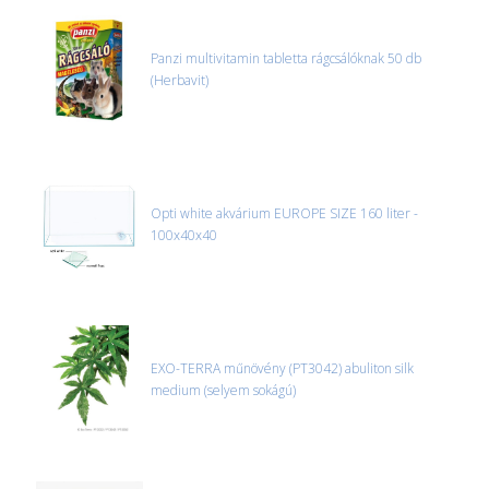
Panzi multivitamin tabletta rágcsálóknak 50 db
(Herbavit)
Opti white akvárium EUROPE SIZE 160 liter -
100x40x40
EXO-TERRA műnövény (PT3042) abuliton silk
medium (selyem sokágú)