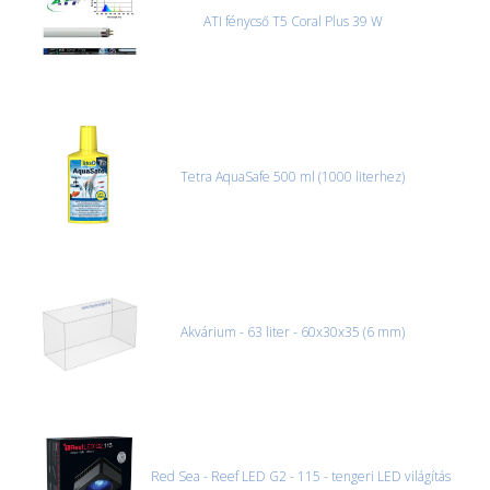
ATI fénycső T5 Coral Plus 39 W
Tetra AquaSafe 500 ml (1000 literhez)
Akvárium - 63 liter - 60x30x35 (6 mm)
Red Sea - Reef LED G2 - 115 - tengeri LED világítás