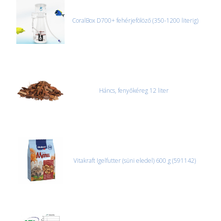
CoralBox D700+ fehérjefölöző (350-1200 literig)
Háncs, fenyőkéreg 12 liter
Vitakraft Igelfutter (süni eledel) 600 g (591142)