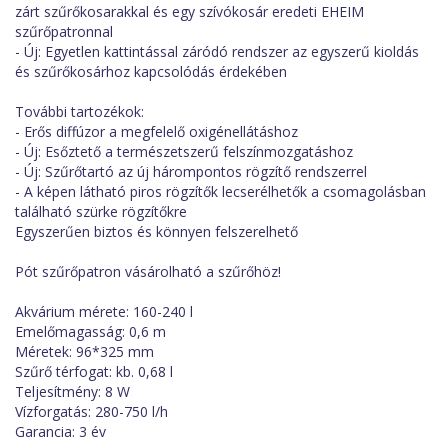
zárt szűrőkosarakkal és egy szívókosár eredeti EHEIM
szűrőpatronnal
- Új: Egyetlen kattintással záródó rendszer az egyszerű kioldás
és szűrőkosárhoz kapcsolódás érdekében
További tartozékok:
- Erős diffúzor a megfelelő oxigénellátáshoz
- Új: Esőztető a természetszerű felszínmozgatáshoz
- Új: Szűrőtartó az új hárompontos rögzítő rendszerrel
- A képen látható piros rögzítők lecserélhetők a csomagolásban
található szürke rögzítőkre
Egyszerűen biztos és könnyen felszerelhető
Pót szűrőpatron vásárolható a szűrőhöz!
Akvárium mérete: 160-240 l
Emelőmagasság: 0,6 m
Méretek: 96*325 mm
Szűrő térfogat: kb. 0,68 l
Teljesítmény: 8 W
Vízforgatás: 280-750 l/h
Garancia: 3 év