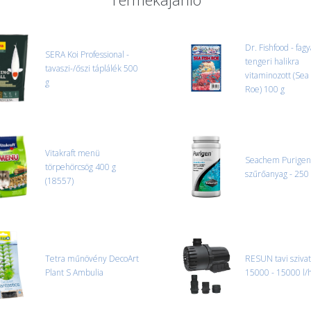
ajánlatot adunk.
Nagyobb termékeink kiszállítását
oldjuk meg. Minden rendelés egy
Dr. Fishfood - fagy
SERA Koi Professional -
tengeri halikra
tavaszi-/őszi táplálék 500
CSOMAG ÁTVÉTELE
vitaminozott (Sea 
g
Amennyiben a csomag átvételeko
Roe) 100 g
tapasztal, a kibontás és az átvét
termékek cseréjét, csak ebben az
és azonnal eljutott hozzánk az 
Vitakraft menü
Seachem Purigen 
törpehörcsög 400 g
szűrőanyag - 250
(18557)
Tetra műnövény DecoArt
RESUN tavi sziva
Plant S Ambulia
15000 - 15000 l/