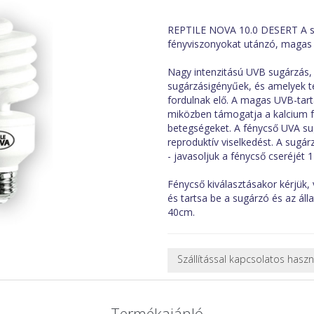
REPTILE NOVA 10.0 DESERT A sz
fényviszonyokat utánzó, magas
Nagy intenzitású UVB sugárzás,
sugárzásigényűek, és amelyek t
fordulnak elő. A magas UVB-tart
miközben támogatja a kalcium f
betegségeket. A fénycső UVA sug
reproduktív viselkedést. A sugár
- javasoljuk a fénycső cseréjét 
Fénycső kiválasztásakor kérjük, v
és tartsa be a sugárzó és az ál
40cm.
Szállítással kapcsolatos hasz
NEHÉZ, NAGY VAGY TÖRÉKENY
A futárral csak egy bizonyos mé
Termékajánló
nagy vagy nehéz termékeknél (p