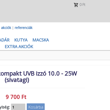
0 Ft
|
akciók
|
referenciák
ADÁR
KUTYA
MACSKA
EXTRA AKCIÓK
ompakt UVB izzó 10.0 - 25W
(sivatagi)
9 700 Ft
iség: