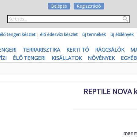
Belépés
Regisztráció
élő tengeri készlet
|
élő édesvízi készlet
|
új termékek
|
új élőlények
ENGERI
TERRARISZTIKA
KERTI TÓ
RÁGCSÁLÓK
M
ÍZI
ÉLŐ TENGERI
KISÁLLATOK
NÖVÉNYEK
EGYÉB
REPTILE NOVA k
menny