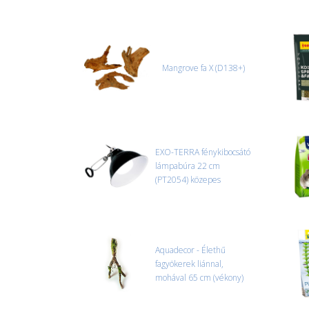
Mangrove fa X (D138+)
EXO-TERRA fénykibocsátó
lámpabúra 22 cm
(PT2054) közepes
Aquadecor - Élethű
fagyökerek liánnal,
mohával 65 cm (vékony)