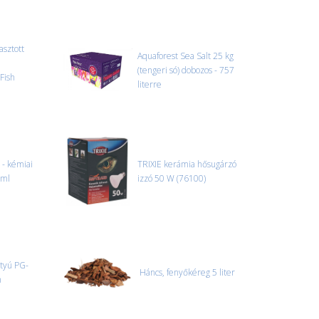
 szállítmányozási partnerrel, vagy saját teherautóval
edi, úgyhogy előre egyeztetni kell mindenképpen.
asztott
Aquaforest Sea Salt 25 kg
(tengeri só) dobozos - 757
Fish
r sérülést, folyadékot vagy bármi rendellenességet
literre
el előtt jegyzőkönyvet kell felvenni a futárral. A sérült
 esetben tudjuk vállalni, ha a jegyzőkönyv elkészült,
információ.
- kémiai
TRIXIE kerámia hősugárzó
 ml
izzó 50 W (76100)
ttyú PG-
Háncs, fenyőkéreg 5 liter
h