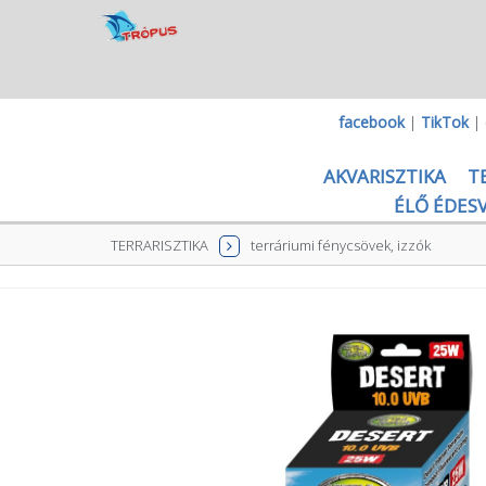
facebook
|
TikTok
|
AKVARISZTIKA
T
ÉLŐ ÉDESV
TERRARISZTIKA
terráriumi fénycsövek, izzók