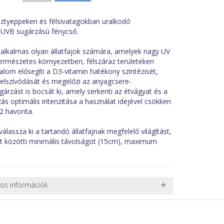
tyeppeken és félsivatagokban uralkodó
 UVB sugárzású fénycső.
 alkalmas olyan állatfajok számára, amelyek nagy UV
ermészetes környezetben, félszáraz területeken
alom elősegíti a D3-vitamin hatékony szintézisét,
elszívódását és megelőzi az anyagcsere-
árzást is bocsát ki, amely serkenti az étvágyat és a
zás optimális intenzitása a használat idejével csökken
12 havonta.
álassza ki a tartandó állatfajnak megfelelő világítást,
lat közötti minimális távolságot (15cm), maximum
nos információk
 TERMÉKEK SZÁLLÍTÁSA
ret alatti csomagok szállítására van lehetőség, ezért
l. nagy akváriumok, bútorok, stb.) egyedi szállítási