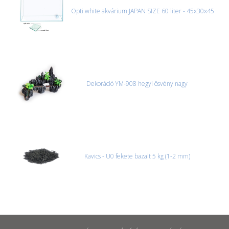
Opti white akvárium JAPAN SIZE 60 liter - 45x30x45
Dekoráció YM-908 hegyi ösvény nagy
Kavics - U0 fekete bazalt 5 kg (1-2 mm)