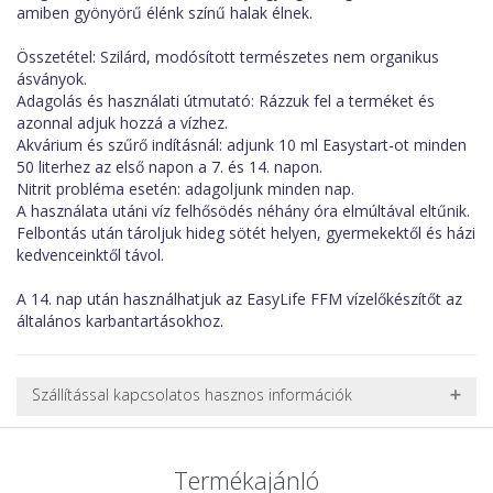
amiben gyönyörű élénk színű halak élnek.
Összetétel: Szilárd, modósított természetes nem organikus
ásványok.
Adagolás és használati útmutató: Rázzuk fel a terméket és
azonnal adjuk hozzá a vízhez.
Akvárium és szűrő indításnál: adjunk 10 ml Easystart-ot minden
50 literhez az első napon a 7. és 14. napon.
Nitrit probléma esetén: adagoljunk minden nap.
A használata utáni víz felhősödés néhány óra elmúltával eltűnik.
Felbontás után tároljuk hideg sötét helyen, gyermekektől és házi
kedvenceinktől távol.
A 14. nap után használhatjuk az EasyLife FFM vízelőkészítőt az
általános karbantartásokhoz.
Szállítással kapcsolatos hasznos információk
NEHÉZ, NAGY VAGY TÖRÉKENY TERMÉKEK SZÁLLÍTÁSA
A futárral csak egy bizonyos méret alatti csomagok szállítására
Termékajánló
van lehetőség, ezért nagy vagy nehéz termékeknél (pl. nagy