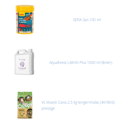
SERA San 100 ml
Aquaforest LAB Kh Plus 1000 ml (fehér)
VL Muesli Cavia 2,5 kg tengerimalac (461806)
prestige