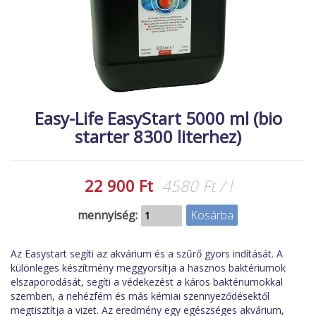
MACSKA
új élőlények
ÉLŐ ÉDESVÍZI
akciók
ÉLŐ TENGERI
referenciák
KISÁLLATOK
NÖVÉNYEK
Easy-Life EasyStart 5000 ml (bio
starter 8300 literhez)
EGYÉB
EXTRA AKCIÓK
22 900 Ft
4580 Ft / l
mennyiség:
Az Easystart segíti az akvárium és a szűrő gyors indítását. A
különleges készítmény meggyorsítja a hasznos baktériumok
elszaporodását, segíti a védekezést a káros baktériumokkal
szemben, a nehézfém és más kémiai szennyeződésektől
megtisztítja a vizet. Az eredmény egy egészséges akvárium,