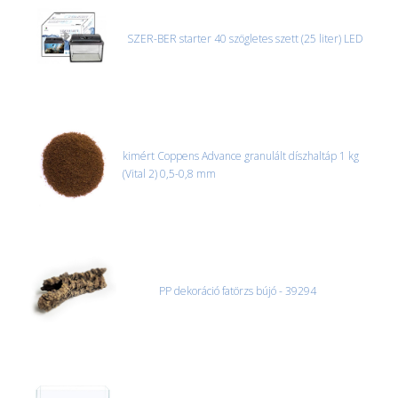
SZER-BER starter 40 szögletes szett (25 liter) LED
kimért Coppens Advance granulált díszhaltáp 1 kg
(Vital 2) 0,5-0,8 mm
PP dekoráció fatörzs bújó - 39294