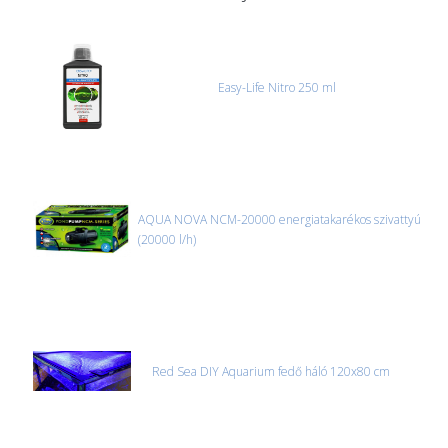
akváriumok, bútorok, stb.) egyedi szállítási ajánlatot adunk.
Nagyobb termékeink kiszállítását szállítmányozási partnerrel,
vagy saját teherautóval oldjuk meg. Minden rendelés egyedi,
úgyhogy előre egyeztetni kell mindenképpen.
Easy-Life Nitro 250 ml
CSOMAG ÁTVÉTELE
Amennyiben a csomag átvételekor sérülést, folyadékot vagy
bármi rendellenességet tapasztal, a kibontás és az átvétel előtt
jegyzőkönyvet kell felvenni a futárral. A sérült termékek cseréjét,
csak ebben az esetben tudjuk vállalni, ha a jegyzőkönyv elkészült,
és azonnal eljutott hozzánk az információ.
AQUA NOVA NCM-20000 energiatakarékos szivattyú
(20000 l/h)
Red Sea DIY Aquarium fedő háló 120x80 cm