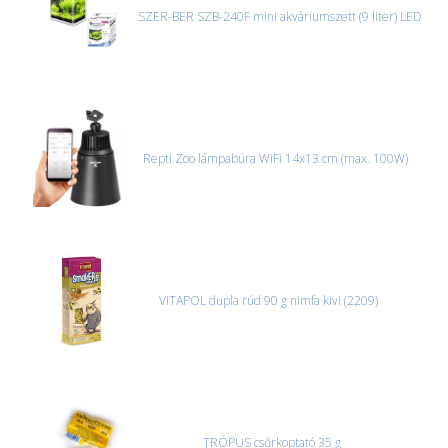
SZER-BER SZB-240F mini akváriumszett (9 liter) LED
Repti Zoo lámpabúra WiFi 14x13 cm (max. 100W)
VITAPOL dupla rúd 90 g nimfa kivi (2209)
TRÓPUS csőrkoptató 35 g