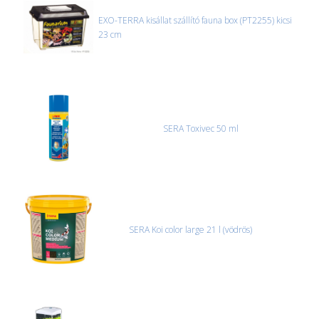
úgyhogy előre egyeztetni kell mindenképpen.
EXO-TERRA kisállat szállító fauna box (PT2255) kicsi
23 cm
CSOMAG ÁTVÉTELE
Amennyiben a csomag átvételekor sérülést, folyadékot vagy
bármi rendellenességet tapasztal, a kibontás és az átvétel előtt
jegyzőkönyvet kell felvenni a futárral. A sérült termékek cseréjét,
csak ebben az esetben tudjuk vállalni, ha a jegyzőkönyv elkészült,
és azonnal eljutott hozzánk az információ.
SERA Toxivec 50 ml
SERA Koi color large 21 l (vödrös)