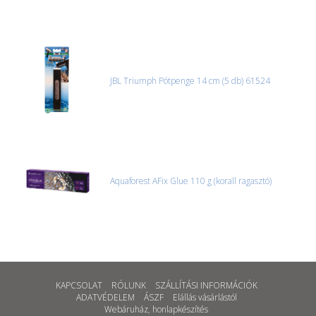
JBL Triumph Pótpenge 14 cm (5 db) 61524
Aquaforest AFix Glue 110 g (korall ragasztó)
KAPCSOLAT
RÓLUNK
SZÁLLÍTÁSI INFORMÁCIÓK
ADATVÉDELEM
ÁSZF
Elállás vásárlástól
Webáruház
,
honlapkészítés