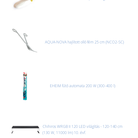
AQUA-NOVA hajlított olló fém 25 cm (NCO2-SC)
EHEIM fűtő automata 200 W (300-400 l)
Chihiros WRGB II 120 LED világítás - 120-140 cm
(130 W, 11000 lm) 10. évf.