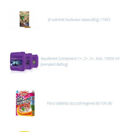
MACSKA
új élőlények
ÉLŐ ÉDESVÍZI
akciók
JK szárított lisztkukac talpas (80g) 17303
ÉLŐ TENGERI
referenciák
KISÁLLATOK
NÖVÉNYEK
EGYÉB
Aquaforest Component 1+, 2+, 3+, 3x5L 15000 ml
(komplett Balling)
EXTRA AKCIÓK
Panzi tabletta cica szőrregeneráló 100 db