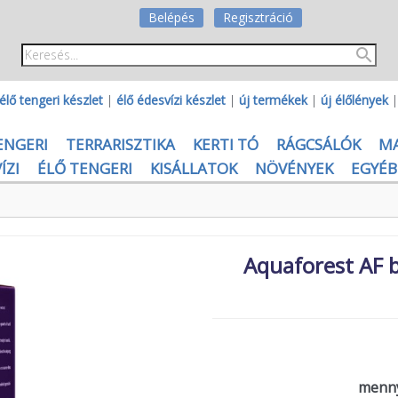
Belépés
Regisztráció
élő tengeri készlet
|
élő édesvízi készlet
|
új termékek
|
új élőlények
ENGERI
TERRARISZTIKA
KERTI TÓ
RÁGCSÁLÓK
M
ÍZI
ÉLŐ TENGERI
KISÁLLATOK
NÖVÉNYEK
EGYÉB
Aquaforest AF b
menny