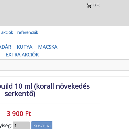
0 Ft
|
akciók
|
referenciák
ADÁR
KUTYA
MACSKA
EXTRA AKCIÓK
uild 10 ml (korall növekedés
serkentő)
3 900 Ft
iség: