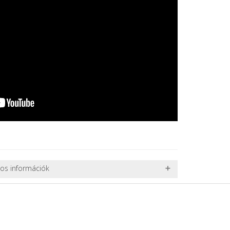
nos információk
 TERMÉKEK SZÁLLÍTÁSA
ret alatti csomagok szállítására van lehetőség, ezért
l. nagy akváriumok, bútorok, stb.) egyedi szállítási
 szállítmányozási partnerrel, vagy saját teherautóval