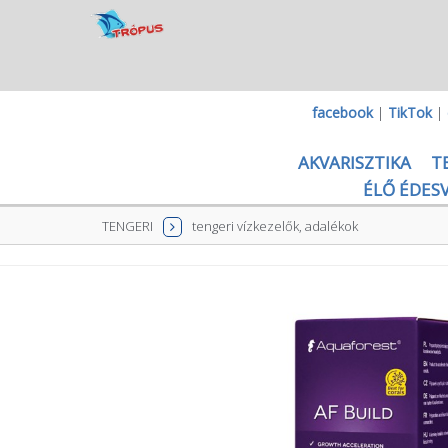
facebook
|
TikTok
|
AKVARISZTIKA
T
ÉLŐ ÉDESV
TENGERI
tengeri vízkezelők, adalékok