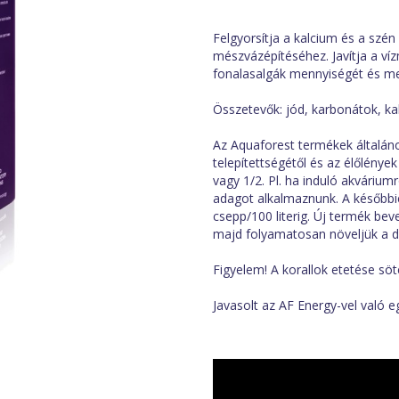
Felgyorsítja a kalcium és a szén 
mészvázépítéséhez. Javítja a víz
fonalasalgák mennyiségét és me
Összetevők: jód, karbonátok, ka
Az Aquaforest termékek általáno
telepítettségétől és az élőlénye
vagy 1/2. Pl. ha induló akváriu
adagot alkalmaznunk. A később
csepp/100 literig. Új termék be
majd folyamatosan növeljük a dó
Figyelem! A korallok etetése söté
Javasolt az AF Energy-vel való e