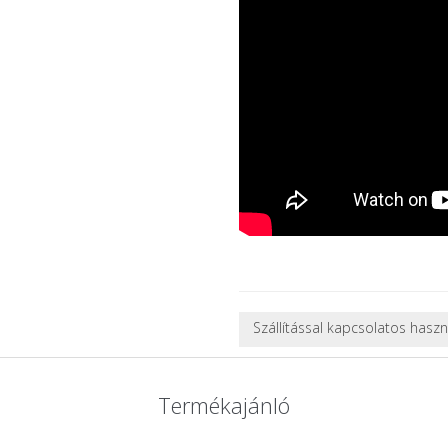
Szállítással kapcsolatos hasz
NEHÉZ, NAGY VAGY TÖRÉKENY
A futárral csak egy bizonyos mé
Termékajánló
nagy vagy nehéz termékeknél (p
ajánlatot adunk.
Nagyobb termékeink kiszállítását