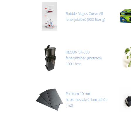
Bubble Magus Curve A8
fehérjefölöző (900 literig)
RESUN SK-300
fehérjefölöző (motoros)
100 l-hez
Polifoam 10 mm
hablemez akvárium alátét
(m2)