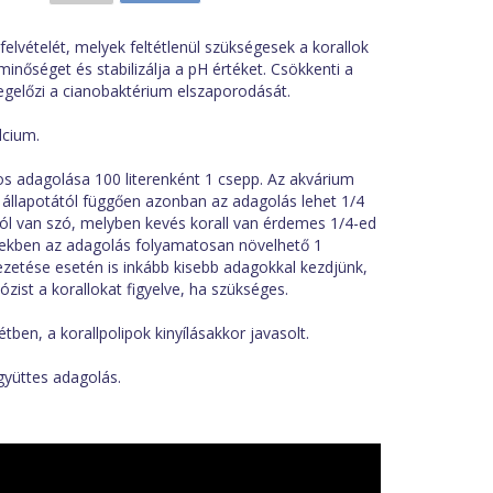
felvételét, melyek feltétlenül szükségesek a korallok
minőséget és stabilizálja a pH értéket. Csökkenti a
gelőzi a cianobaktérium elszaporodását.
lcium.
s adagolása 100 literenként 1 csepp. Az akvárium
k állapotától függően azonban az adagolás lehet 1/4
mról van szó, melyben kevés korall van érdemes 1/4-ed
iekben az adagolás folyamatosan növelhető 1
vezetése esetén is inkább kisebb adagokkal kezdjünk,
zist a korallokat figyelve, ha szükséges.
tben, a korallpolipok kinyílásakkor javasolt.
gyüttes adagolás.