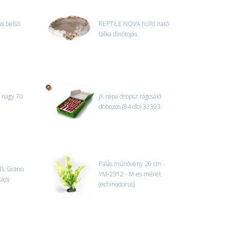
edi, úgyhogy előre egyeztetni kell mindenképpen.
s belső
REPTILE NOVA hüllő itató
tálka dinótojás
r sérülést, folyadékot vagy bármi rendellenességet
el előtt jegyzőkönyvet kell felvenni a futárral. A sérült
 esetben tudjuk vállalni, ha a jegyzőkönyv elkészült,
információ.
a nagy 70
JK répa dropsz rágcsáló
dobozos (84 db) 32393
Palás műnövény 20 cm -
TL Grano
YM-2312 - M-es méret
táp)
(echinodorus)