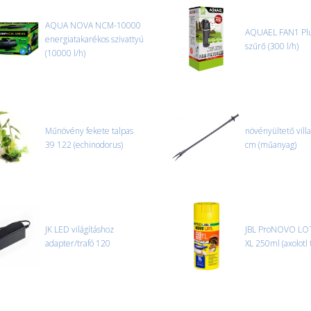
oldjuk meg. Minden rendelés egy
AQUA NOVA NCM-10000
AQUAEL FAN1 Plu
energiatakarékos szivattyú
CSOMAG ÁTVÉTELE
szűrő (300 l/h)
(10000 l/h)
Amennyiben a csomag átvételeko
tapasztal, a kibontás és az átvét
termékek cseréjét, csak ebben az
és azonnal eljutott hozzánk az 
Műnövény fekete talpas
növényültető vill
39 122 (echinodorus)
cm (műanyag)
JK LED világításhoz
JBL ProNOVO LO
adapter/trafó 120
XL 250ml (axolotl 