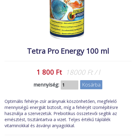
MACSKA
új élőlények
ÉLŐ ÉDESVÍZI
akciók
ÉLŐ TENGERI
referenciák
KISÁLLATOK
NÖVÉNYEK
Tetra Pro Energy 100 ml
EGYÉB
EXTRA AKCIÓK
1 800 Ft
18000 Ft / l
mennyiség:
Optimális fehérje-zsír aránynak köszönhetően, megfelelő
mennyiségű energiát biztosít, míg a fehérjét izomépítésre
használja a szervezetük. Prebiotikus összetevői segítik az
emésztést, tisztántartva a vizet. Teljes értékű táplálék
vitaminokkal és ásványi anyagokkal.