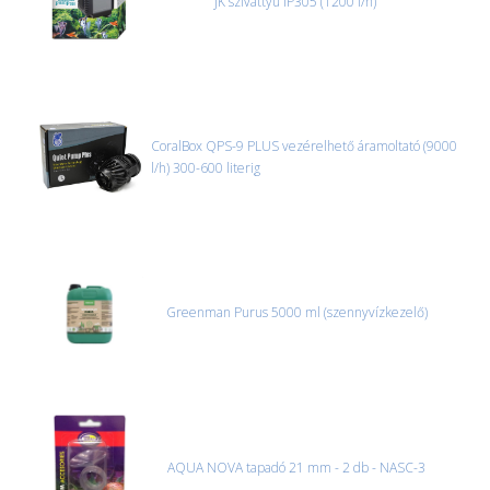
JK szivattyú IP305 (1200 l/h)
CoralBox QPS-9 PLUS vezérelhető áramoltató (9000
l/h) 300-600 literig
Greenman Purus 5000 ml (szennyvízkezelő)
AQUA NOVA tapadó 21 mm - 2 db - NASC-3