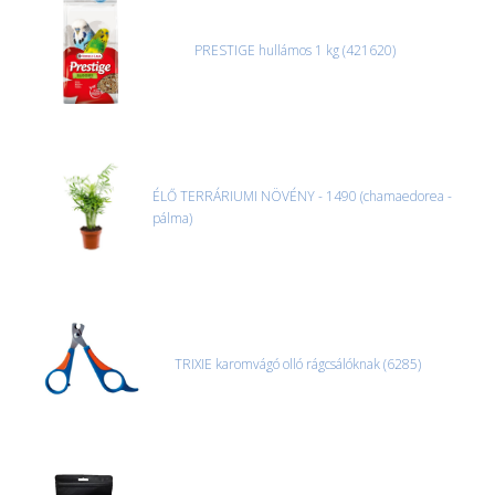
PRESTIGE hullámos 1 kg (421620)
ÉLŐ TERRÁRIUMI NÖVÉNY - 1490 (chamaedorea -
pálma)
TRIXIE karomvágó olló rágcsálóknak (6285)