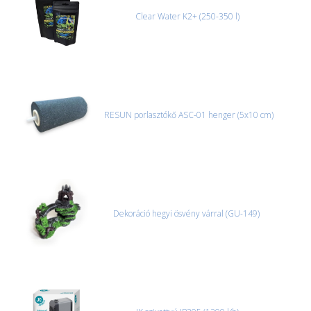
Clear Water K2+ (250-350 l)
RESUN porlasztókő ASC-01 henger (5x10 cm)
Dekoráció hegyi ösvény várral (GU-149)