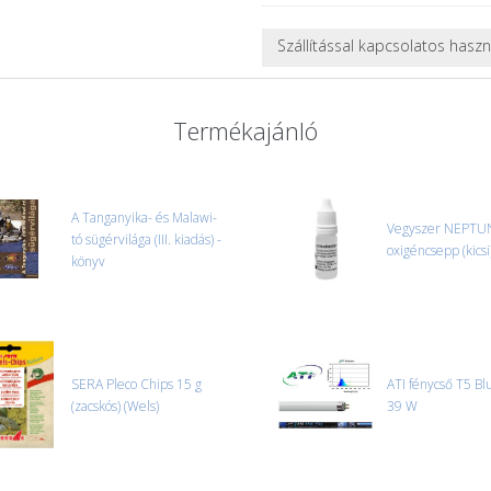
Szállítással kapcsolatos hasz
NEHÉZ, NAGY VAGY TÖRÉKENY
A futárral csak egy bizonyos mé
Termékajánló
nagy vagy nehéz termékeknél (p
ajánlatot adunk.
Nagyobb termékeink kiszállítását
oldjuk meg. Minden rendelés egy
A Tanganyika- és Malawi-
Vegyszer NEPTU
tó sügérvilága (III. kiadás) -
CSOMAG ÁTVÉTELE
oxigéncsepp (kicsi
könyv
Amennyiben a csomag átvételeko
tapasztal, a kibontás és az átvét
termékek cseréjét, csak ebben az
és azonnal eljutott hozzánk az 
SERA Pleco Chips 15 g
ATI fénycső T5 Bl
(zacskós) (Wels)
39 W