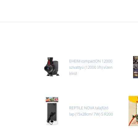
EHEIM compactON 12000
szivattyú (12000 l/h) vízen
kívül
REPTILE NOVA talajfűtő
lap (15x28cm/ 7W) S R200