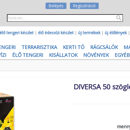
Belépés
Regisztráció
élő tengeri készlet
|
élő édesvízi készlet
|
új termékek
|
új élőlények
ENGERI
TERRARISZTIKA
KERTI TÓ
RÁGCSÁLÓK
M
ÍZI
ÉLŐ TENGERI
KISÁLLATOK
NÖVÉNYEK
EGYÉB
DIVERSA 50 szögle
menny