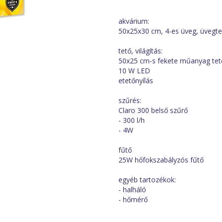
akvárium:
50x25x30 cm, 4-es üveg, üvegtet
tető, világítás:
50x25 cm-s fekete műanyag tet
10 W LED
etetőnyílás
szűrés:
Claro 300 belső szűrő
- 300 l/h
- 4W
fűtő
25W hőfokszabályzós fűtő
egyéb tartozékok:
- halháló
- hőmérő