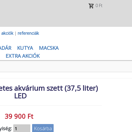
0 Ft
|
akciók
|
referenciák
ADÁR
KUTYA
MACSKA
EXTRA AKCIÓK
tes akvárium szett (37,5 liter)
LED
39 900 Ft
iség: