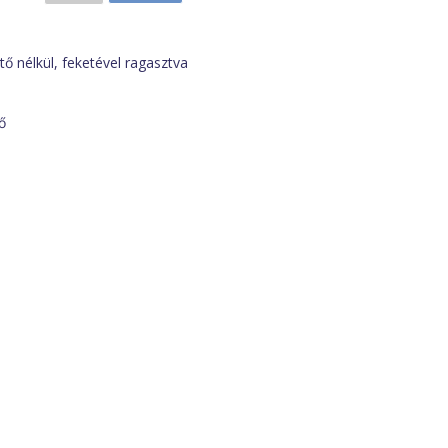
ő nélkül, feketével ragasztva
ő