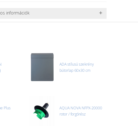
nos információk
 TERMÉKEK SZÁLLÍTÁSA
ret alatti csomagok szállítására van lehetőség, ezért
l. nagy akváriumok, bútorok, stb.) egyedi szállítási
 szállítmányozási partnerrel, vagy saját teherautóval
edi, úgyhogy előre egyeztetni kell mindenképpen.
N
ADA stílusú szekrény
)
bútorlap 60x30 cm
r sérülést, folyadékot vagy bármi rendellenességet
el előtt jegyzőkönyvet kell felvenni a futárral. A sérült
 esetben tudjuk vállalni, ha a jegyzőkönyv elkészült,
információ.
ue Plus
AQUA NOVA NFPX-20000
rotor / forgórész