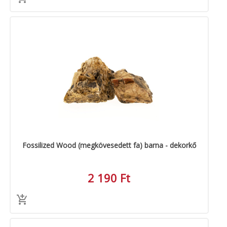
Fossilized Wood (megkövesedett fa) barna - dekorkő
2 190 Ft