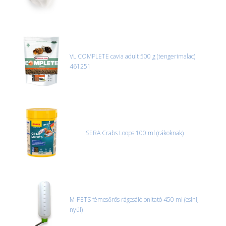
VL COMPLETE cavia adult 500 g (tengerimalac)
461251
SERA Crabs Loops 100 ml (rákoknak)
M-PETS fémcsőrös rágcsáló önitató 450 ml (csini,
nyúl)