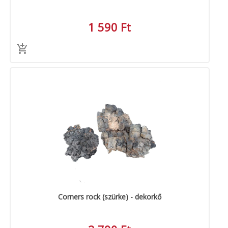
1 590 Ft
Corners rock (szürke) - dekorkő