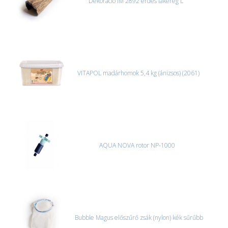
Dekoráció IM 2892 érdes fakéreg L
VITAPOL madárhomok 5,4 kg (ánizsos) (2061)
AQUA NOVA rotor NP-1000
Bubble Magus előszűrő zsák (nylon) kék sűrűbb