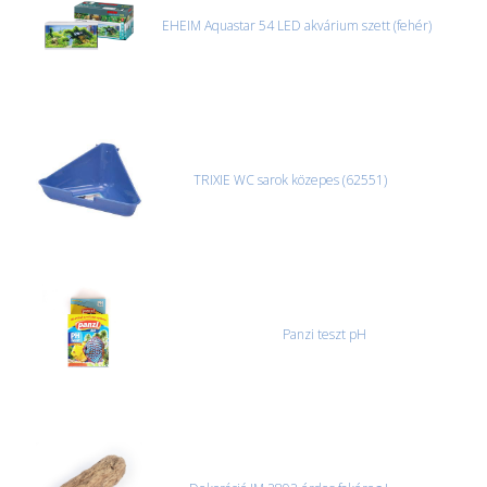
EHEIM Aquastar 54 LED akvárium szett (fehér)
TRIXIE WC sarok közepes (62551)
Panzi teszt pH