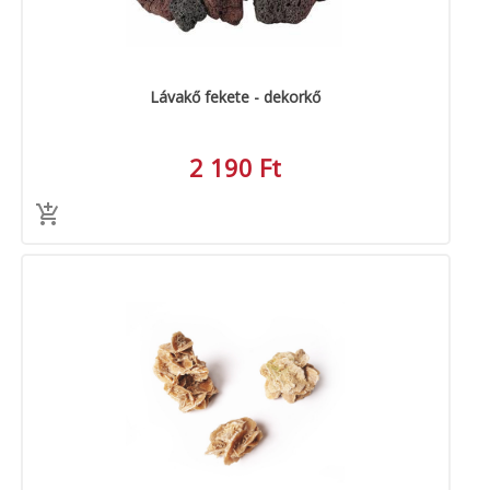
MACSKA
új élőlények
ÉLŐ ÉDESVÍZI
akciók
Lávakő fekete - dekorkő
ÉLŐ TENGERI
referenciák
KISÁLLATOK
2 190 Ft
NÖVÉNYEK
EGYÉB
EXTRA AKCIÓK