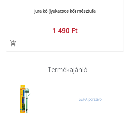
Jura kő (lyukacsos kő) mésztufa
1 490 Ft
Termékajánló
SERA porszívó