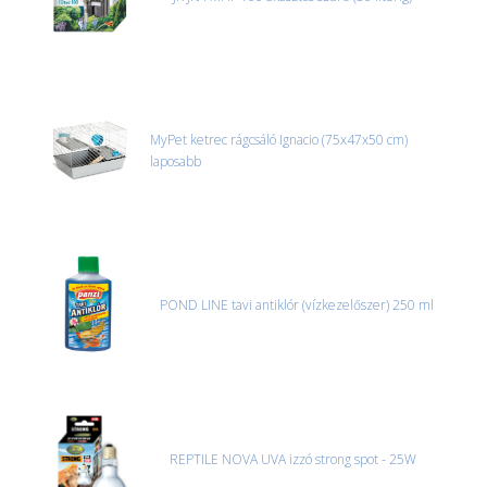
MyPet ketrec rágcsáló Ignacio (75x47x50 cm)
laposabb
POND LINE tavi antiklór (vízkezelőszer) 250 ml
REPTILE NOVA UVA izzó strong spot - 25W