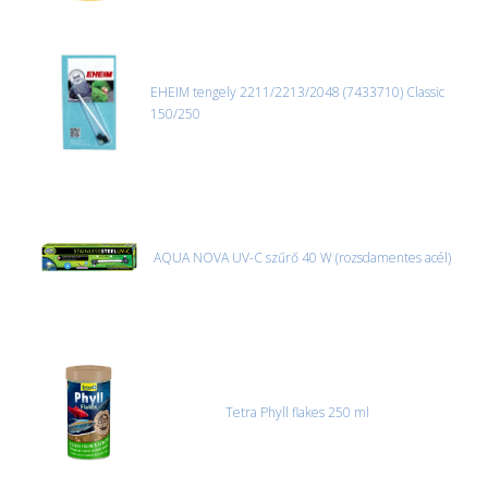
EHEIM tengely 2211/2213/2048 (7433710) Classic
150/250
AQUA NOVA UV-C szűrő 40 W (rozsdamentes acél)
Tetra Phyll flakes 250 ml