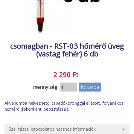
MACSKA
új termékek
ÉLŐ ÉDESVÍZI
új élőlények
ÉLŐ TENGERI
akciók
KISÁLLATOK
referenciák
csomagban - RST-03 hőmérő üveg
NÖVÉNYEK
(vastag fehér) 6 db
EGYÉB
EXTRA AKCIÓK
2 290 Ft
mennyiség:
Akváriumba helyezhető, tapadókoronggal ellátott, folyadékos
hőmérő (fokonkénti beosztással).
Szállítással kapcsolatos hasznos információk