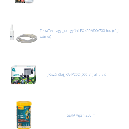
TetraTec nagy gumigyűrű EX 400/600/700 hoz (régi
szürke)
JK szűrőfej JKA-IP202 (600 l/h) állítható
SERA Vipan 250 ml