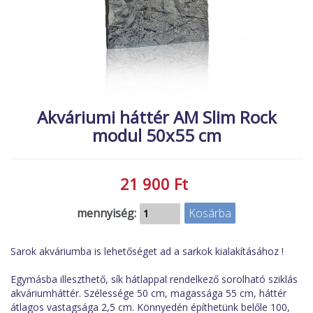
MACSKA
új élőlények
ÉLŐ ÉDESVÍZI
akciók
ÉLŐ TENGERI
referenciák
KISÁLLATOK
NÖVÉNYEK
Akváriumi háttér AM Slim Rock
modul 50x55 cm
EGYÉB
EXTRA AKCIÓK
21 900 Ft
mennyiség:
Sarok akváriumba is lehetőséget ad a sarkok kialakításához !
Egymásba illeszthető, sík hátlappal rendelkező sorolható sziklás
akváriumháttér. Szélessége 50 cm, magassága 55 cm, háttér
átlagos vastagsága 2,5 cm. Könnyedén építhetünk belőle 100,