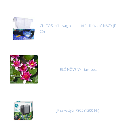
CHICOS műanyag bettatartó és ikráztató NAGY (FH-
20)
ÉLŐ NÖVÉNY - tavirózsa
JK szivattyú IP305 (1200 l/h)