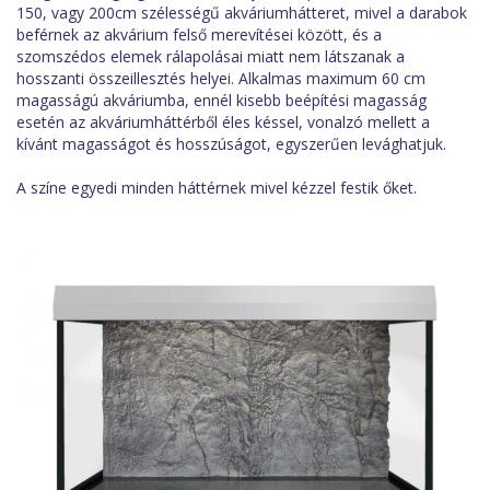
150, vagy 200cm szélességű akváriumhátteret, mivel a darabok
beférnek az akvárium felső merevítései között, és a
szomszédos elemek rálapolásai miatt nem látszanak a
hosszanti összeillesztés helyei. Alkalmas maximum 60 cm
magasságú akváriumba, ennél kisebb beépítési magasság
esetén az akváriumháttérből éles késsel, vonalzó mellett a
kívánt magasságot és hosszúságot, egyszerűen levághatjuk.
A színe egyedi minden háttérnek mivel kézzel festik őket.