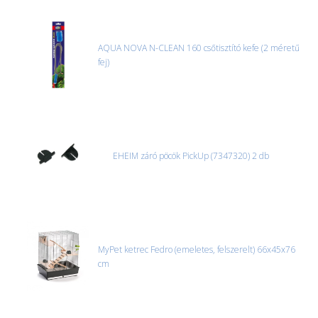
AQUA NOVA N-CLEAN 160 csőtisztító kefe (2 méretű
fej)
EHEIM záró pöcök PickUp (7347320) 2 db
MyPet ketrec Fedro (emeletes, felszerelt) 66x45x76
cm