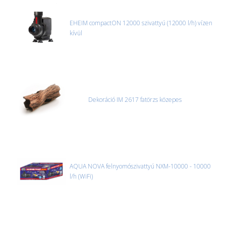
EHEIM compactON 12000 szivattyú (12000 l/h) vízen
kívül
Dekoráció IM 2617 fatörzs közepes
AQUA NOVA felnyomószivattyú NXM-10000 - 10000
l/h (WiFi)