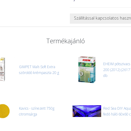
Szállítással kapcsolatos hasz
NEHÉZ, NAGY VAGY TÖRÉKENY
A futárral csak egy bizonyos mé
Termékajánló
nagy vagy nehéz termékeknél (p
ajánlatot adunk.
Nagyobb termékeink kiszállítását
oldjuk meg. Minden rendelés egy
EHEIM pótszivacs
GIMPET Malt-Soft Extra
CSOMAG ÁTVÉTELE
200 (2012) (2617
szőroldó krémpaszta 20 g
Amennyiben a csomag átvételeko
db
tapasztal, a kibontás és az átvét
termékek cseréjét, csak ebben az
és azonnal eljutott hozzánk az 
Kavics - színezett 750g
Red Sea DIY Aqu
citromsárga
fedő háló 60x60 