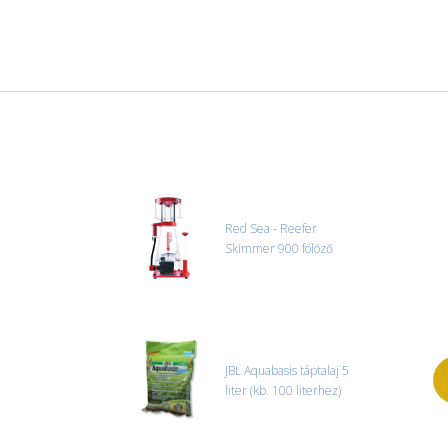
Red Sea - Reefer
Skimmer 900 fölöző
JBL Aquabasis táptalaj 5
liter (kb. 100 literhez)