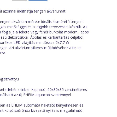
l azonnal indíthatja tengeri akváriumát.
tengeri akvárium mérete ideális kisméretű tengeri
agas minőséggel és a legjobb tervezéssel készült. Az
foglalja a fekete vagy fehér burkolat modern, lapos
ésű dekorcsíkkal. Ápolás és karbantartás céljából
takarékos LED világítás mindössze 2x7,7 W
ngeri vízi akvárium sikeres működéséhez a teljes
zza.
 szivattyú
ete-fehér színben kapható, 60x30x35 centiméteres
nálható az új EHEIM aquacab szekrénnyel.
tően az EHEIM automata haletető kényelmesen és
nt külső szűrőhöz kivezető nyílás is megtalálható