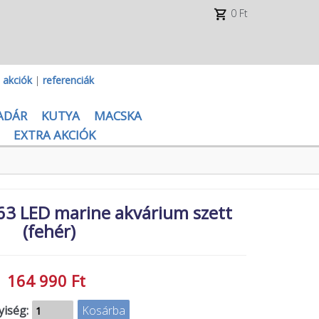
0 Ft
|
akciók
|
referenciák
ADÁR
KUTYA
MACSKA
EXTRA AKCIÓK
63 LED marine akvárium szett
(fehér)
164 990 Ft
iség: