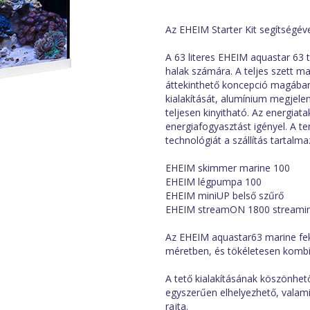
Az EHEIM Starter Kit segítségéve
A 63 literes EHEIM aquastar 63 
halak számára. A teljes szett m
áttekinthető koncepció magában 
kialakítását, alumínium megjelen
teljesen kinyitható. Az energia
energiafogyasztást igényel. A te
technológiát a szállítás tartalma
EHEIM skimmer marine 100
EHEIM légpumpa 100
EHEIM miniUP belső szűrő
EHEIM streamON 1800 streaming
Az EHEIM aquastar63 marine fek
méretben, és tökéletesen kombi
A tető kialakításának köszönhe
egyszerűen elhelyezhető, valami
rajta.