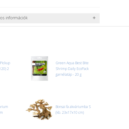
nos információk
 TERMÉKEK SZÁLLÍTÁSA
ret alatti csomagok szállítására van lehetőség, ezért
l. nagy akváriumok, bútorok, stb.) egyedi szállítási
 szállítmányozási partnerrel, vagy saját teherautóval
edi, úgyhogy előre egyeztetni kell mindenképpen.
 Pickup
Green Aqua Best Bite
120) 2
Shrimp Daily EcoPack
r sérülést, folyadékot vagy bármi rendellenességet
garnélatáp - 20 g
el előtt jegyzőkönyvet kell felvenni a futárral. A sérült
 esetben tudjuk vállalni, ha a jegyzőkönyv elkészült,
információ.
arium
Bonsai fa akváriumba S
cm
(kb. 23x17x10 cm)