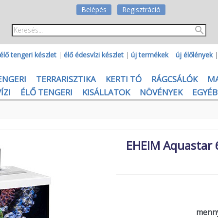
Belépés
Regisztráció
élő tengeri készlet
|
élő édesvízi készlet
|
új termékek
|
új élőlények
ENGERI
TERRARISZTIKA
KERTI TÓ
RÁGCSÁLÓK
M
ÍZI
ÉLŐ TENGERI
KISÁLLATOK
NÖVÉNYEK
EGYÉB
EHEIM Aquastar 
menny