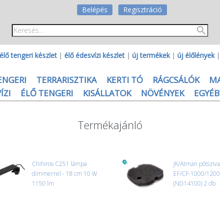
Belépés
Regisztráció
élő tengeri készlet
|
élő édesvízi készlet
|
új termékek
|
új élőlények
ENGERI
TERRARISZTIKA
KERTI TÓ
RÁGCSÁLÓK
M
ÍZI
ÉLŐ TENGERI
KISÁLLATOK
NÖVÉNYEK
EGYÉB
Termékajánló
Chihiros C251 lámpa
JK/Atman pótsziva
dimmerrel - 18 cm 10 W
EF/CF-1000/1200
1150 lm
(ND14100) 2 db