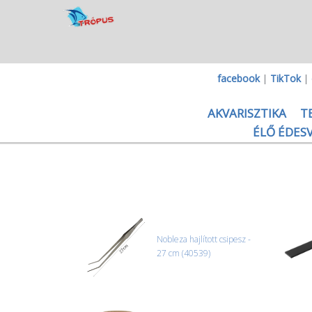
facebook
|
TikTok
|
AKVARISZTIKA
T
ÉLŐ ÉDESV
Nobleza hajlított csipesz -
27 cm (40539)