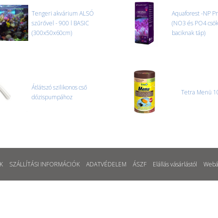
Tengeri akvárium ALSÓ
Aquaforest -NP P
szűrővel - 900 l BASIC
(NO3 és PO4 csö
(300x50x60cm)
baciknak táp)
Átlátszó szilikonos cső
Tetra Menü 1
dózispumpához
K
SZÁLLÍTÁSI INFORMÁCIÓK
ADATVÉDELEM
ÁSZF
Elállás vásárlástól
Webá