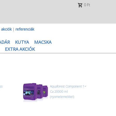
0 Ft
|
akciók
|
referenciák
ADÁR
KUTYA
MACSKA
EXTRA AKCIÓK
cs
Aquaforest Component 1+
Ca 20000 ml
(nyomelemekkel)