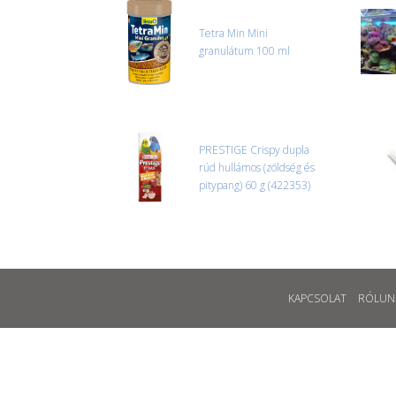
Tetra Min Mini
granulátum 100 ml
PRESTIGE Crispy dupla
rúd hullámos (zöldség és
pitypang) 60 g (422353)
KAPCSOLAT
RÓLUN