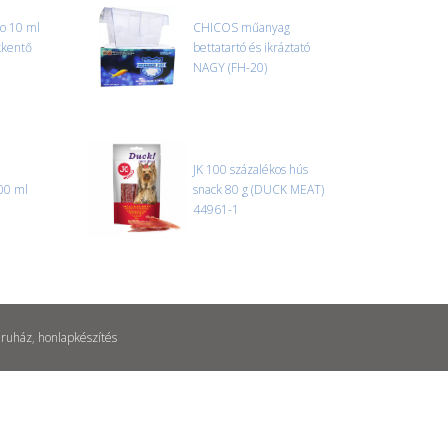
ro 10 ml
CHICOS műanyag
kkentő
bettatartó és ikráztató
NAGY (FH-20)
JK 100 százalékos hús
00 ml
snack 80 g (DUCK MEAT)
44961-1
ruház
,
honlapkészítés