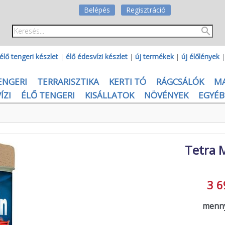
Belépés
Regisztráció
élő tengeri készlet
|
élő édesvízi készlet
|
új termékek
|
új élőlények
ENGERI
TERRARISZTIKA
KERTI TÓ
RÁGCSÁLÓK
M
ÍZI
ÉLŐ TENGERI
KISÁLLATOK
NÖVÉNYEK
EGYÉB
Tetra 
3 6
menny