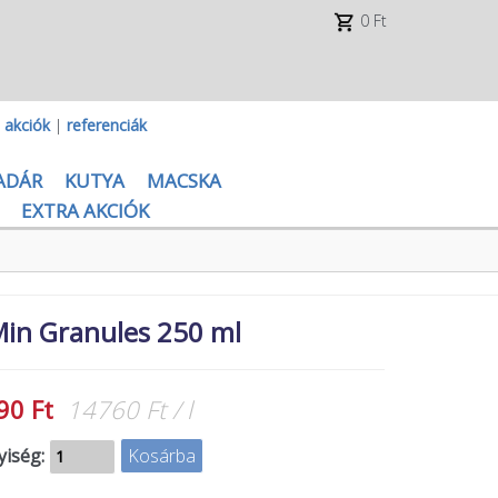
0 Ft
|
akciók
|
referenciák
ADÁR
KUTYA
MACSKA
EXTRA AKCIÓK
Min Granules 250 ml
90 Ft
14760 Ft / l
iség: