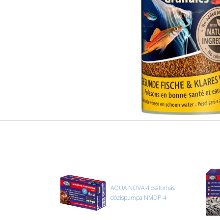
AQUA NOVA 4 csatornás
dózispumpa NMDP-4