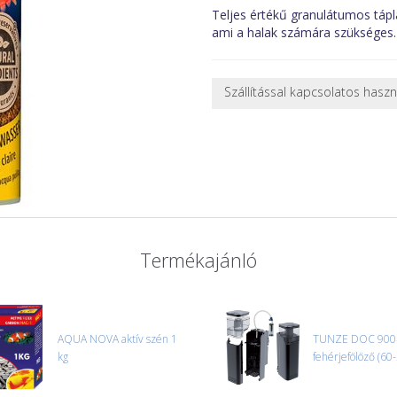
Teljes értékű granulátumos tápl
ami a halak számára szükséges. B
Szállítással kapcsolatos hasz
NEHÉZ, NAGY VAGY TÖRÉKENY
A futárral csak egy bizonyos mé
nagy vagy nehéz termékeknél (p
ajánlatot adunk.
Nagyobb termékeink kiszállítását
oldjuk meg. Minden rendelés egy
CSOMAG ÁTVÉTELE
Termékajánló
Amennyiben a csomag átvételeko
tapasztal, a kibontás és az átvét
termékek cseréjét, csak ebben az
és azonnal eljutott hozzánk az 
AQUA NOVA aktív szén 1
TUNZE DOC 900
kg
fehérjefölöző (60-