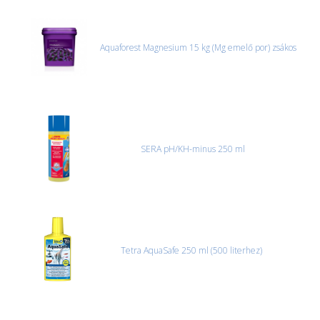
MACSKA
új élőlények
ÉLŐ ÉDESVÍZI
akciók
Aquaforest Magnesium 15 kg (Mg emelő por) zsákos
ÉLŐ TENGERI
referenciák
KISÁLLATOK
NÖVÉNYEK
EGYÉB
SERA pH/KH-minus 250 ml
EXTRA AKCIÓK
Tetra AquaSafe 250 ml (500 literhez)