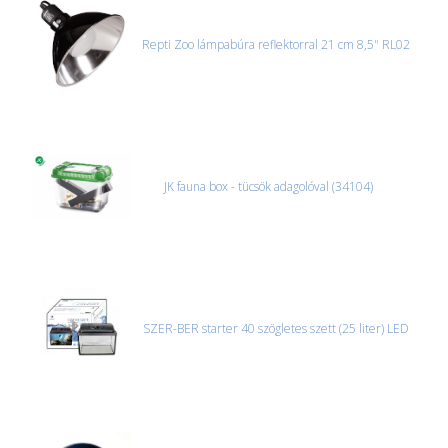
Repti Zoo lámpabúra reflektorral 21 cm 8,5" RL02
JK fauna box - tücsök adagolóval (34104)
SZER-BER starter 40 szögletes szett (25 liter) LED