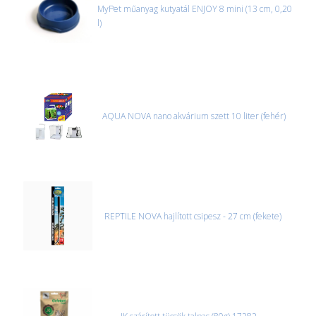
MyPet műanyag kutyatál ENJOY 8 mini (13 cm, 0,20
l)
AQUA NOVA nano akvárium szett 10 liter (fehér)
REPTILE NOVA hajlított csipesz - 27 cm (fekete)