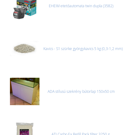
EHEIM etetőautomata twin dupla (3582)
Kavics - S1 szürke gyöngykavics 5 kg (0,3-1,2 mm)
ADA stílusú szekrény bútorlap 150x50 cm
ATI Carbo Ex Refill Pack filter 3250 g