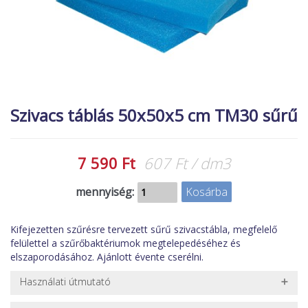
MACSKA
új élőlények
ÉLŐ ÉDESVÍZI
akciók
ÉLŐ TENGERI
referenciák
KISÁLLATOK
NÖVÉNYEK
Szivacs táblás 50x50x5 cm TM30 sűrű
EGYÉB
EXTRA AKCIÓK
7 590 Ft
607 Ft / dm3
mennyiség:
Kifejezetten szűrésre tervezett sűrű szivacstábla, megfelelő
felülettel a szűrőbaktériumok megtelepedéséhez és
elszaporodásához. Ajánlott évente cserélni.
Használati útmutató
Az akváriumi és tavi szűrőszivacsok takarítása, mindenképpen