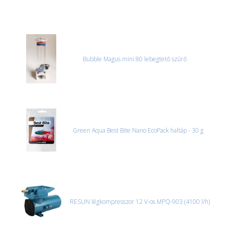
Bubble Magus mini 80 lebegtető szűrő
Green Aqua Best Bite Nano EcoPack haltáp - 30 g
RESUN légkompresszor 12 V-os MPQ-903 (4100 l/h)