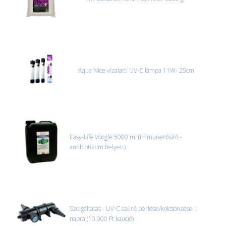
Aqua Nice vízalatti UV-C lámpa 11W- 25cm
Easy-Life Voogle 5000 ml (immunerősítő -
antibiotikum helyett)
Szolgáltatás - UV-C szűrő bérlése/kölcsönzése 1
napra (10.000 Ft kaució)