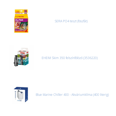
SERA PO4 teszt (foszfát)
EHEIM Skim 350 felszínfölöző (3536220)
Blue Marine Chiller 400 - Akváriumklíma (400 literig)