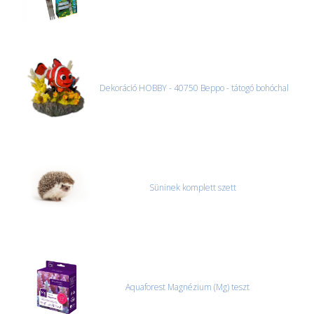
Dekoráció HOBBY - 40750 Beppo - tátogó bohóchal
Süninek komplett szett
Aquaforest Magnézium (Mg) teszt