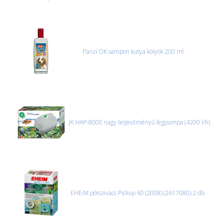
Panzi OK sampon kutya kölyök 200 ml
JK HAP-8000 nagy teljesítményű légpumpa (4200 l/h)
EHEIM pótszivacs Pickup 60 (2008) (2617080) 2 db