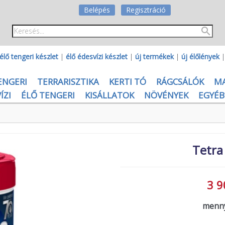
Belépés
Regisztráció
élő tengeri készlet
|
élő édesvízi készlet
|
új termékek
|
új élőlények
ENGERI
TERRARISZTIKA
KERTI TÓ
RÁGCSÁLÓK
M
ÍZI
ÉLŐ TENGERI
KISÁLLATOK
NÖVÉNYEK
EGYÉB
Tetra
3 9
menny