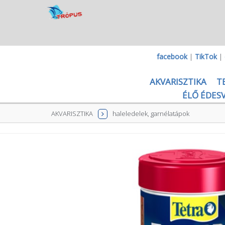
facebook
|
TikTok
|
AKVARISZTIKA
T
ÉLŐ ÉDESV
AKVARISZTIKA
haleledelek, garnélatápok