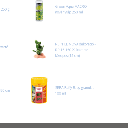
Green Aqua MACRO
a 250 g
növénytáp 250 ml
REPTILE NOVA dekoráció -
vtartó
RP-15 15029 kaktusz
közepes (15 cm)
SERA Raffy Baby granulat
190 cm
100 ml