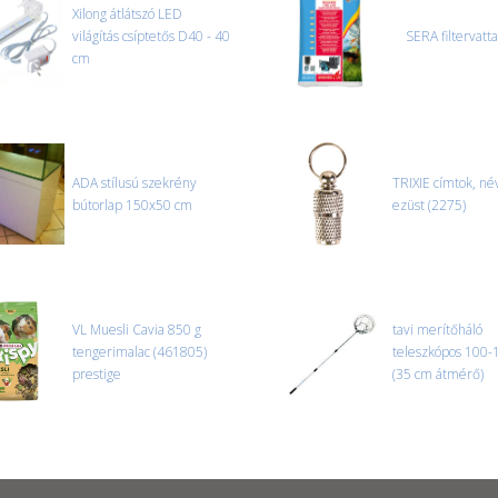
Xilong átlátszó LED
világítás csíptetős D40 - 40
SERA filtervatt
cm
ADA stílusú szekrény
TRIXIE címtok, né
bútorlap 150x50 cm
ezüst (2275)
VL Muesli Cavia 850 g
tavi merítőháló
tengerimalac (461805)
teleszkópos 100-
prestige
(35 cm átmérő)