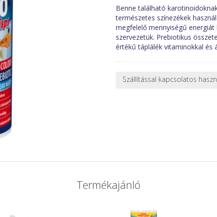
Benne található karotinoidokna
természetes színezékek használa
megfelelő mennyiségű energiát b
szervezetük. Prebiotikus összetev
értékű táplálék vitaminokkal és 
Szállítással kapcsolatos hasz
NEHÉZ, NAGY VAGY TÖRÉKENY
A futárral csak egy bizonyos mé
nagy vagy nehéz termékeknél (p
ajánlatot adunk.
Nagyobb termékeink kiszállítását
oldjuk meg. Minden rendelés egy
CSOMAG ÁTVÉTELE
Amennyiben a csomag átvételeko
Termékajánló
tapasztal, a kibontás és az átvét
termékek cseréjét, csak ebben az
és azonnal eljutott hozzánk az 