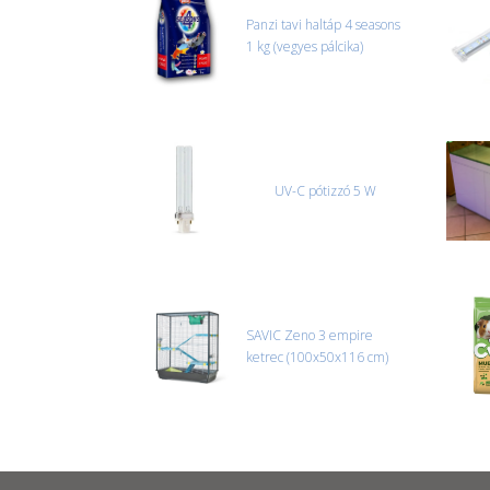
Panzi tavi haltáp 4 seasons
1 kg (vegyes pálcika)
UV-C pótizzó 5 W
SAVIC Zeno 3 empire
ketrec (100x50x116 cm)