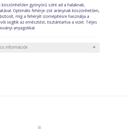
k köszönhetően gyönyörű színt ad a halaknak,
tával. Optimális fehérje-zsír aránynak köszönhetően,
iztosít, míg a fehérjét izomépítésre használja a
ői segítik az emésztést, tisztántartva a vizet. Teljes
ásványi anyagokkal.
nos információk
 TERMÉKEK SZÁLLÍTÁSA
ret alatti csomagok szállítására van lehetőség, ezért
l. nagy akváriumok, bútorok, stb.) egyedi szállítási
 szállítmányozási partnerrel, vagy saját teherautóval
edi, úgyhogy előre egyeztetni kell mindenképpen.
r sérülést, folyadékot vagy bármi rendellenességet
el előtt jegyzőkönyvet kell felvenni a futárral. A sérült
 esetben tudjuk vállalni, ha a jegyzőkönyv elkészült,
információ.