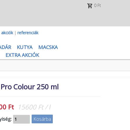
0 Ft
|
akciók
|
referenciák
ADÁR
KUTYA
MACSKA
EXTRA AKCIÓK
 Pro Colour 250 ml
00 Ft
15600 Ft / l
iség: