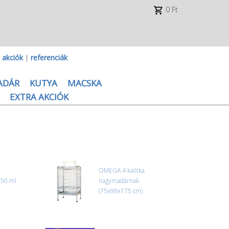
0 Ft
|
akciók
|
referenciák
ADÁR
KUTYA
MACSKA
EXTRA AKCIÓK
OMEGA 4 kalitka
250 ml
nagymadárnak
(75x99x175 cm)