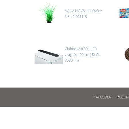
AQUA NOVA műnövény
NP-40 6011-R
Chihiros A II 901 LED
világítás - 90 cm (40 W,
3580 lm)
KAPCSOLAT
RÓLUN