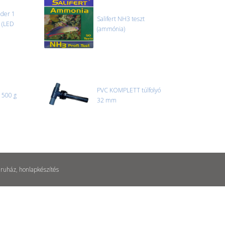
der 1
Salifert NH3 teszt
ő (LED
(ammónia)
PVC KOMPLETT túlfolyó
a 500 g
32 mm
ruház
,
honlapkészítés