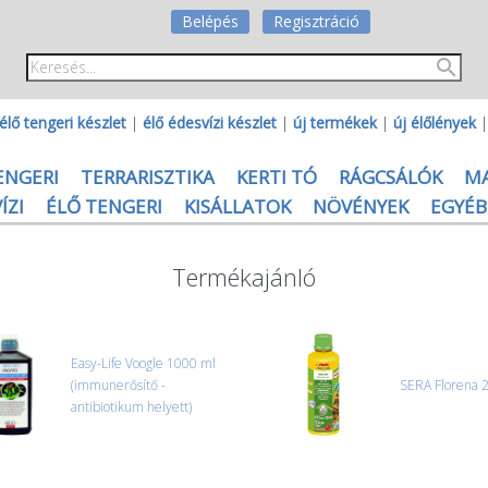
Belépés
Regisztráció
élő tengeri készlet
|
élő édesvízi készlet
|
új termékek
|
új élőlények
ENGERI
TERRARISZTIKA
KERTI TÓ
RÁGCSÁLÓK
M
ÍZI
ÉLŐ TENGERI
KISÁLLATOK
NÖVÉNYEK
EGYÉB
Termékajánló
Easy-Life Voogle 1000 ml
(immunerősítő -
SERA Florena 
antibiotikum helyett)