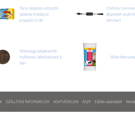
Panzi dobozos víztisztító
Chihiros Comman
tabletta kristályvíz
Bluetooth vezérl
(crystall) 10 db
dimmer)
Félsivatagi talajkeverék
hüllőknek, kétéltűeknek 5
SERA filtervatt
liter
K
SZÁLLÍTÁSI INFORMÁCIÓK
ADATVÉDELEM
ÁSZF
Elállás vásárlástól
Webá