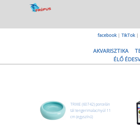
facebook
|
TikTok
|
AKVARISZTIKA
T
ÉLŐ ÉDESV
TRIXIE (60742) porcelán
tál tengerimalac/nyúl 11
cm (egyszínű)