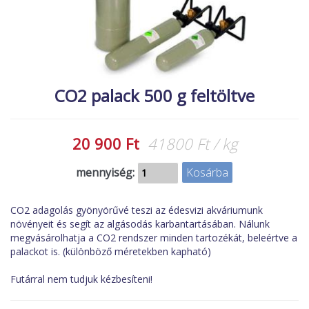
MACSKA
új élőlények
ÉLŐ ÉDESVÍZI
akciók
ÉLŐ TENGERI
referenciák
KISÁLLATOK
CO2 palack 500 g feltöltve
NÖVÉNYEK
EGYÉB
20 900 Ft
41800 Ft / kg
EXTRA AKCIÓK
mennyiség:
CO2 adagolás gyönyörűvé teszi az édesvizi akváriumunk
növényeit és segít az algásodás karbantartásában. Nálunk
megvásárolhatja a CO2 rendszer minden tartozékát, beleértve a
palackot is. (különböző méretekben kapható)
Futárral nem tudjuk kézbesíteni!