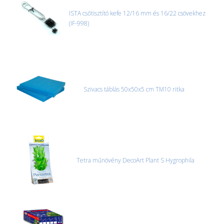
ISTA csőtisztító kefe 12/16 mm és 16/22 csövekhez
(IF-998)
Szivacs táblás 50x50x5 cm TM10 ritka
Tetra műnövény DecoArt Plant S Hygrophila