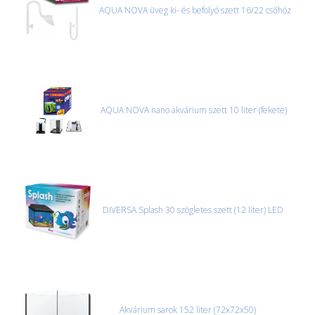
AQUA NOVA üveg ki- és befolyó szett 16/22 csőhöz
AQUA NOVA nano akvárium szett 10 liter (fekete)
DIVERSA Splash 30 szögletes szett (12 liter) LED
Akvárium sarok 152 liter (72x72x50)