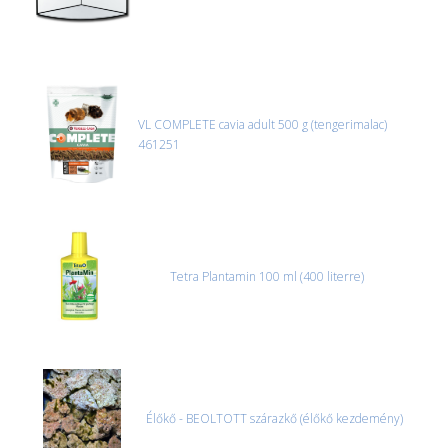
VL COMPLETE cavia adult 500 g (tengerimalac)
461251
Tetra Plantamin 100 ml (400 literre)
Élőkő - BEOLTOTT szárazkő (élőkő kezdemény)