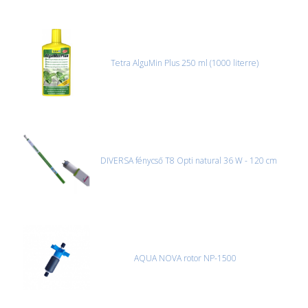
Tetra AlguMin Plus 250 ml (1000 literre)
DIVERSA fénycső T8 Opti natural 36 W - 120 cm
AQUA NOVA rotor NP-1500