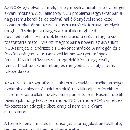
Az NO3+ egy olyan termék, amely növeli a nitrátszintet a tengeri
akváriumokban. A túl alacsony NO3 probléma leggyakrabban a
nagyszámú korall és kis számú hal élőlényével rendelkező
akváriumokat érinti. Az NO3+ tiszta nitrátok forrása, amelyek
megfelelő szintje szükséges a korallok megfelelő
növekedéséhez. A nitrátok koncentrációja erősen függ a víz
foszfáttartalmától. Mielőtt megpróbálná növelni az akvárium
NO3-szintjét, ellenőrizze a PO4-koncentrációt. A nitrogén és a
foszfor arányának 16:1-nek kell lennie. Az ilyen arányok
fenntartása lehetővé teszi a megfelelő kémiai egyensúly
fenntartását az akváriumban, és megvédi azt az algásodás
fokozódásától.
Az AF NO3+ az Aquaforest Lab termékcsalád terméke, amelyet
azoknak az akvaristáknak hoztak létre, akik teljes mértékben
szeretnék kontrollálni az akvárium paramétereit. Használat előtt
javasoljuk, hogy tesztelje mind az NO3, mind a PO4 szintet, és
fokozatosan adagolja őket, amíg el nem éri a kívánt
nitrátszintet.
A termék kényelmes és biztonságos csomagolásban található,
tengeri akváriumokban való használatra.