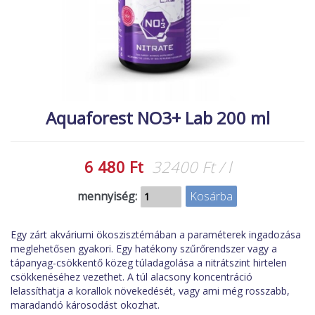
MACSKA
új élőlények
ÉLŐ ÉDESVÍZI
akciók
ÉLŐ TENGERI
referenciák
KISÁLLATOK
NÖVÉNYEK
Aquaforest NO3+ Lab 200 ml
EGYÉB
EXTRA AKCIÓK
6 480 Ft
32400 Ft / l
mennyiség:
Egy zárt akváriumi ökoszisztémában a paraméterek ingadozása
meglehetősen gyakori. Egy hatékony szűrőrendszer vagy a
tápanyag-csökkentő közeg túladagolása a nitrátszint hirtelen
csökkenéséhez vezethet. A túl alacsony koncentráció
lelassíthatja a korallok növekedését, vagy ami még rosszabb,
maradandó károsodást okozhat.