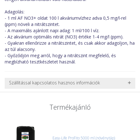
Adagolás:
- 1 ml AF NO3+ oldat 100 l akváriumvízhez adva 0,5 mg/l-rel
(ppm) növeli a nitrátszintet.
- A maximális ajánlott napi adag: 1 ml/100 l víz.
- Az akvárium optimális nitrát (NO3) értéke 1-4 mg/l (ppm).
- Gyakran ellenőrizze a nitrátszintet, és csak akkor adagoljon, ha
az túl alacsony.
- Győződjön meg arról, hogy a nitrátszint megfelelő, és
megbízható tesztkészletet használ.
Szállítással kapcsolatos hasznos információk
NEHÉZ, NAGY VAGY TÖRÉKENY TERMÉKEK SZÁLLÍTÁSA
A futárral csak egy bizonyos méret alatti csomagok szállítására
Termékajánló
van lehetőség, ezért nagy vagy nehéz termékeknél (pl. nagy
akváriumok, bútorok, stb.) egyedi szállítási ajánlatot adunk.
Nagyobb termékeink kiszállítását szállítmányozási partnerrel,
vagy saját teherautóval oldjuk meg. Minden rendelés egyedi,
úgyhogy előre egyeztetni kell mindenképpen.
Easy-Life ProFito 5000 ml (növénytáp)