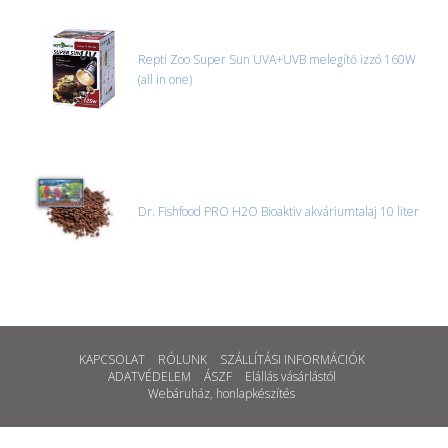
Repti Zoo Super Sun UVA+UVB melegítő izzó 160W
(all in one)
Dr. Fishfood PRO H2O Bioaktiv akváriumtalaj 10 liter
KAPCSOLAT
RÓLUNK
SZÁLLÍTÁSI INFORMÁCIÓK
ADATVÉDELEM
ÁSZF
Elállás vásárlástól
Webáruház
,
honlapkészítés