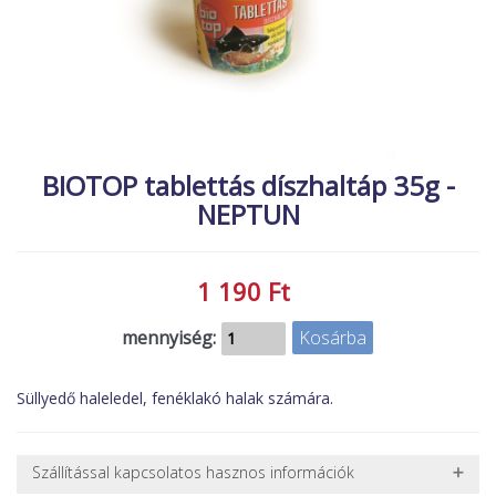
MACSKA
új élőlények
ÉLŐ ÉDESVÍZI
akciók
ÉLŐ TENGERI
referenciák
KISÁLLATOK
NÖVÉNYEK
BIOTOP tablettás díszhaltáp 35g -
NEPTUN
EGYÉB
EXTRA AKCIÓK
1 190 Ft
mennyiség:
Süllyedő haleledel, fenéklakó halak számára.
Szállítással kapcsolatos hasznos információk