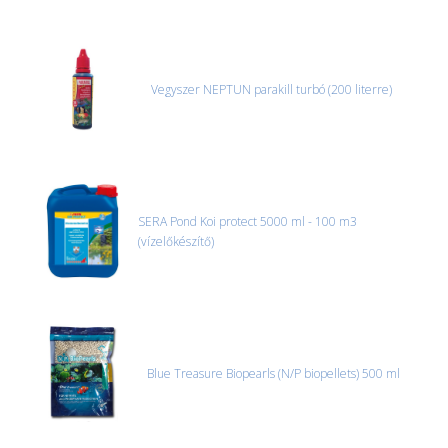
Vegyszer NEPTUN parakill turbó (200 literre)
SERA Pond Koi protect 5000 ml - 100 m3
(vízelőkészítő)
Blue Treasure Biopearls (N/P biopellets) 500 ml