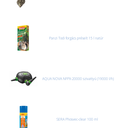
Panzi Todi forgács préselt 15 l natúr
AQUA NOVA NFPX-20000 szivattyú (19000 l/h)
SERA Phosvec-clear 100 ml