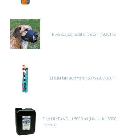
TRIXIE szájszíj textil állítható 1 (19261) S
EHEIM fűtő automata 150 W (200-300 l)
Easy-Life EasyStart 5000 ml (bio starter 8300
literhez)