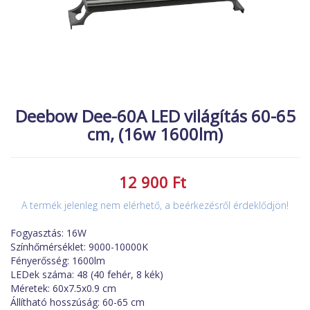
MACSKA
új élőlények
ÉLŐ ÉDESVÍZI
akciók
ÉLŐ TENGERI
referenciák
KISÁLLATOK
NÖVÉNYEK
Deebow Dee-60A LED világítás 60-65
cm, (16w 1600lm)
EGYÉB
EXTRA AKCIÓK
12 900 Ft
A termék jelenleg nem elérhető, a beérkezésről érdeklődjön!
Fogyasztás: 16W
Színhőmérséklet: 9000-10000K
Fényerősség: 1600lm
LEDek száma: 48 (40 fehér, 8 kék)
Méretek: 60x7.5x0.9 cm
Állítható hosszúság: 60-65 cm