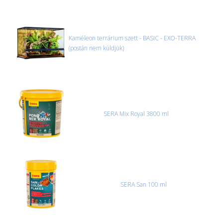
Kaméleon terrárium szett - BASIC - EXO-TERRA
(postán nem küldjük)
SERA Mix Royal 3800 ml
SERA San 100 ml