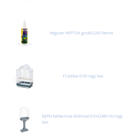
Vegyszer NEPTUN gyrokill (200 literre)
FS kalitka 6100 nagy íves
MyPet kalitka Evita állvánnyal (53x32x80 cm) nagy
íves