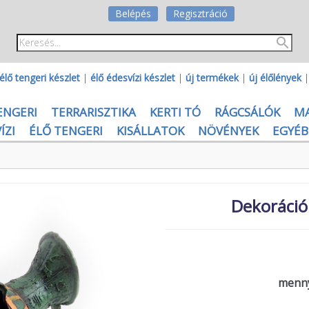
Belépés
Regisztráció
élő tengeri készlet
|
élő édesvízi készlet
|
új termékek
|
új élőlények
ENGERI
TERRARISZTIKA
KERTI TÓ
RÁGCSÁLÓK
M
ÍZI
ÉLŐ TENGERI
KISÁLLATOK
NÖVÉNYEK
EGYÉB
Dekoráció
menny