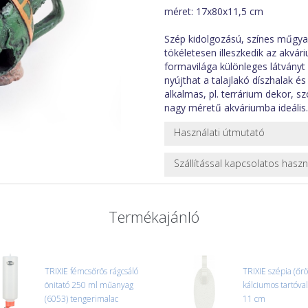
méret: 17x80x11,5 cm
Szép kidolgozású, színes műgyan
tökéletesen illeszkedik az akvá
formavilága különleges látványt
nyújthat a talajlakó díszhalak és
alkalmas, pl. terrárium dekor, s
nagy méretű akváriumba ideális.
Használati útmutató
Használat előtt öblítsük át csap
Szállítással kapcsolatos hasz
mentesen tisztítsuk (pl. fémdörzs
NEHÉZ, NAGY VAGY TÖRÉKENY
A futárral csak egy bizonyos mé
Termékajánló
nagy vagy nehéz termékeknél (p
ajánlatot adunk.
Nagyobb termékeink kiszállítását
oldjuk meg. Minden rendelés egy
TRIXIE fémcsőrös rágcsáló
TRIXIE szépia (őröl
önitató 250 ml műanyag
CSOMAG ÁTVÉTELE
kálciumos tartóva
(6053) tengerimalac
Amennyiben a csomag átvételeko
11 cm