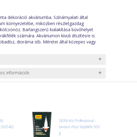
ta dekoráció akváriumba. Színárnyalati által
rium környezetébe, miközben részletgazdag
 kölcsönöz. Barlangszerű kialakítása búvóhelyet
 rákfélék számára. Akváriumon kívüli díszítésre is
zobadísz, dioráma stb. Méretei által közepes vagy
vízben. Esetleges algásodás esetén csak vegyszer
nos információk
i).
 TERMÉKEK SZÁLLÍTÁSA
ret alatti csomagok szállítására van lehetőség, ezért
l. nagy akváriumok, bútorok, stb.) egyedi szállítási
 szállítmányozási partnerrel, vagy saját teherautóval
edi, úgyhogy előre egyeztetni kell mindenképpen.
t)
SERA Koi Professional -
l (50540)
tavaszi-/őszi táplálék 500
r sérülést, folyadékot vagy bármi rendellenességet
g