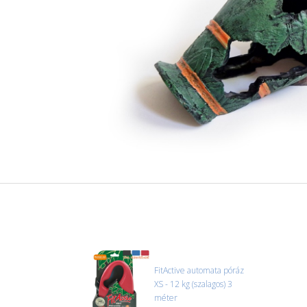
FitActive automata póráz
XS - 12 kg (szalagos) 3
méter