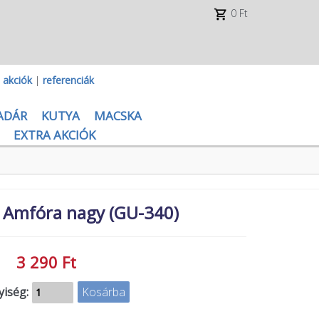
0 Ft
|
akciók
|
referenciák
ADÁR
KUTYA
MACSKA
EXTRA AKCIÓK
 Amfóra nagy (GU-340)
3 290 Ft
iség: