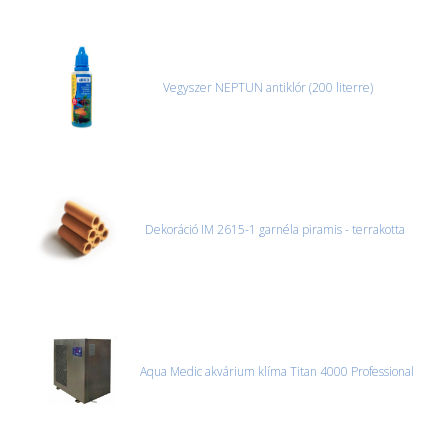
Vegyszer NEPTUN antiklór (200 literre)
Dekoráció IM 2615-1 garnéla piramis - terrakotta
Aqua Medic akvárium klíma Titan 4000 Professional