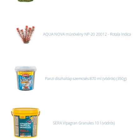
AQUA NOVA műnövény NP-20 20012 - Rotala Indica
Panzi díszhaltáp szemcsés 870 ml (vödrös) (350g)
SERA Vipagran Granules 10 l (vödrös)