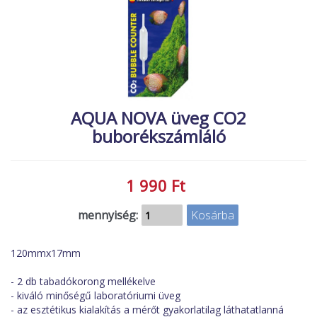
MACSKA
új élőlények
ÉLŐ ÉDESVÍZI
akciók
ÉLŐ TENGERI
referenciák
KISÁLLATOK
AQUA NOVA üveg CO2
NÖVÉNYEK
buborékszámláló
EGYÉB
EXTRA AKCIÓK
1 990 Ft
mennyiség:
120mmx17mm
- 2 db tabadókorong mellékelve
- kiváló minőségű laboratóriumi üveg
- az esztétikus kialakítás a mérőt gyakorlatilag láthatatlanná