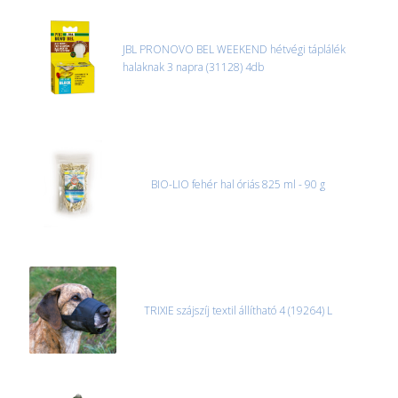
JBL PRONOVO BEL WEEKEND hétvégi táplálék
halaknak 3 napra (31128) 4db
BIO-LIO fehér hal óriás 825 ml - 90 g
TRIXIE szájszíj textil állítható 4 (19264) L